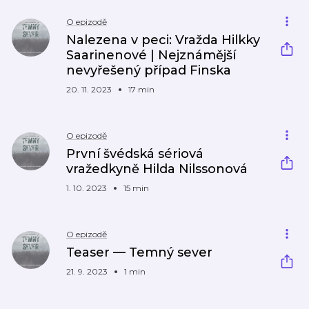
O epizodě
Nalezena v peci: Vražda Hilkky
Saarinenové | Nejznámější
nevyřešený případ Finska
20. 11. 2023
17 min
O epizodě
První švédská sériová
vražedkyně Hilda Nilssonová
1. 10. 2023
15 min
O epizodě
Teaser — Temný sever
21. 9. 2023
1 min