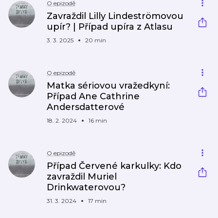
O epizodě
Zavraždil Lilly Lindeströmovou
upír? | Případ upíra z Atlasu
3. 3. 2025
20 min
O epizodě
Matka sériovou vražedkyní:
Případ Ane Cathrine
Andersdatterové
18. 2. 2024
16 min
O epizodě
Případ Červené karkulky: Kdo
zavraždil Muriel
Drinkwaterovou?
31. 3. 2024
17 min