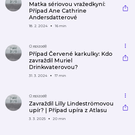
Matka sériovou vražedkyní:
Případ Ane Cathrine
Andersdatterové
18. 2. 2024
16 min
O epizodě
Případ Červené karkulky: Kdo
zavraždil Muriel
Drinkwaterovou?
31. 3. 2024
17 min
O epizodě
Zavraždil Lilly Lindeströmovou
upír? | Případ upíra z Atlasu
3. 3. 2025
20 min