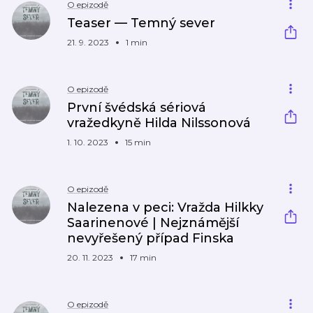
O epizodě
Teaser — Temný sever
21. 9. 2023
1 min
O epizodě
První švédská sériová
vražedkyně Hilda Nilssonová
1. 10. 2023
15 min
O epizodě
Nalezena v peci: Vražda Hilkky
Saarinenové | Nejznámější
nevyřešený případ Finska
20. 11. 2023
17 min
O epizodě