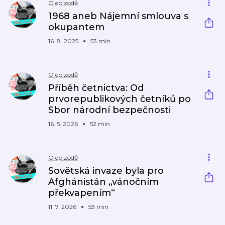
O epizodě
1968 aneb Nájemní smlouva s
okupantem
16. 8. 2025
53 min
O epizodě
Příběh četnictva: Od
prvorepublikových četníků po
Sbor národní bezpečnosti
16. 5. 2026
52 min
O epizodě
Sovětská invaze byla pro
Afghánistán „vánočním
překvapením“
11. 7. 2026
53 min