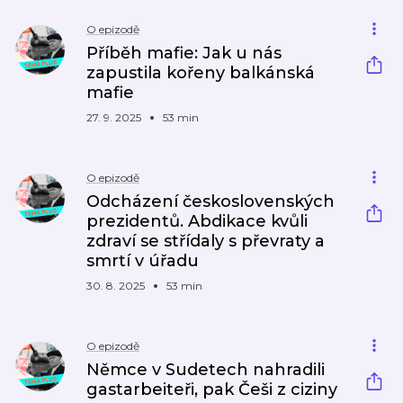
O epizodě
Příběh mafie: Jak u nás
zapustila kořeny balkánská
mafie
27. 9. 2025
53 min
O epizodě
Odcházení československých
prezidentů. Abdikace kvůli
zdraví se střídaly s převraty a
smrtí v úřadu
30. 8. 2025
53 min
O epizodě
Němce v Sudetech nahradili
gastarbeiteři, pak Češi z ciziny