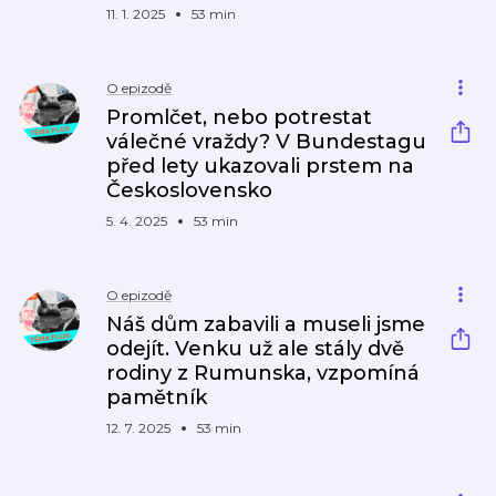
11. 1. 2025
53 min
O epizodě
Promlčet, nebo potrestat
válečné vraždy? V Bundestagu
před lety ukazovali prstem na
Československo
5. 4. 2025
53 min
O epizodě
Náš dům zabavili a museli jsme
odejít. Venku už ale stály dvě
rodiny z Rumunska, vzpomíná
pamětník
12. 7. 2025
53 min