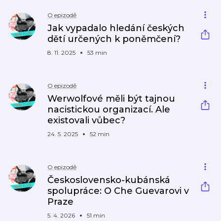
O epizodě
Jak vypadalo hledání českých
dětí určených k poněmčení?
8. 11. 2025
53 min
O epizodě
Werwolfové měli být tajnou
nacistickou organizací. Ale
existovali vůbec?
24. 5. 2025
52 min
O epizodě
Československo-kubánská
spolupráce: O Che Guevarovi v
Praze
5. 4. 2026
51 min