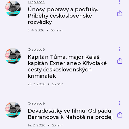
O epizodě
Únosy, popravy a podfuky.
Příběhy československé
rozvědky
3. 4. 2026
53 min
O epizodě
Kapitán Tůma, major Kalaš,
kapitán Exner aneb Křivolaké
cesty československých
kriminálek
25. 7. 2026
53 min
O epizodě
Devadesátky ve filmu: Od pádu
Barrandova k Nahotě na prodej
14. 2. 2026
53 min