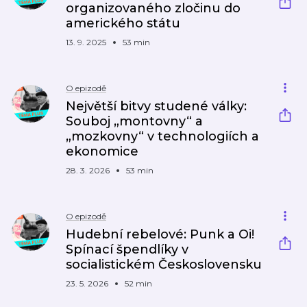
organizovaného zločinu do
amerického státu
13. 9. 2025
53 min
O epizodě
Největší bitvy studené války:
Souboj „montovny“ a
„mozkovny“ v technologiích a
ekonomice
28. 3. 2026
53 min
O epizodě
Hudební rebelové: Punk a Oi!
Spínací špendlíky v
socialistickém Československu
23. 5. 2026
52 min