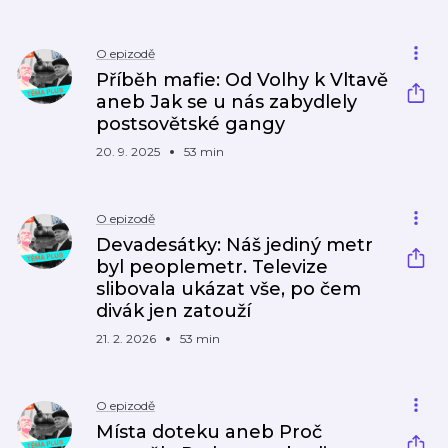
O epizodě
Příběh mafie: Od Volhy k Vltavě
aneb Jak se u nás zabydlely
postsovětské gangy
20. 9. 2025
53 min
O epizodě
Devadesátky: Náš jediný metr
byl peoplemetr. Televize
slibovala ukázat vše, po čem
divák jen zatouží
21. 2. 2026
53 min
O epizodě
Místa doteku aneb Proč