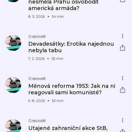
nesměla Prahu osvobodit
americká armáda?
8. 5. 2026
54 min
O epizodě
Devadesátky: Erotika najednou
nebyla tabu
7. 2. 2026
53 min
O epizodě
Měnová reforma 1953: Jak na ni
reagovali sami komunisté?
9. 8. 2025
53 min
O epizodě
Utajené zahraniční akce StB,