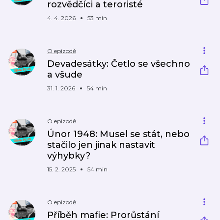
rozvědčíci a teroristé
4. 4. 2026
53 min
O epizodě
Devadesátky: Četlo se všechno
a všude
31. 1. 2026
54 min
O epizodě
Únor 1948: Musel se stát, nebo
stačilo jen jinak nastavit
výhybky?
15. 2. 2025
54 min
O epizodě
Příběh mafie: Prorůstání