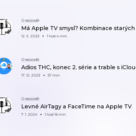
O epizodě
Má Apple TV smysl? Kombinace starých a
12. 9. 2023
1 hod 4 min
O epizodě
Adios THC, konec 2. série a trable s iCl
17. 12. 2023
57 min
O epizodě
Levné AirTagy a FaceTime na Apple TV
7. 1. 2024
1 hod 16 min