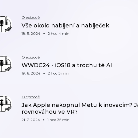
O epizodě
Vše okolo nabíjení a nabíječek
18. 5. 2024
2 hod 4 min
O epizodě
WWDC24 - iOS18 a trochu té AI
19. 6. 2024
2 hod 5 min
O epizodě
Jak Apple nakopnul Metu k inovacím? Jak 
rovnováhou ve VR?
21. 7. 2024
1 hod 35 min