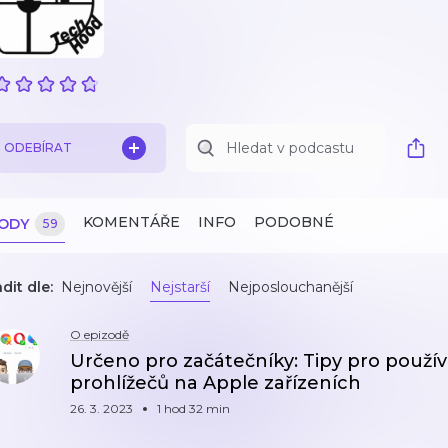
ODEBÍRAT
KOMENTÁŘE
INFO
PODOBNÉ
ZODY
59
dit dle:
Nejnovější
Nejstarší
Nejposlouchanější
O epizodě
Určeno pro začátečníky: Tipy pro použí
prohlížečů na Apple zařízeních
26. 3. 2023
1 hod 32 min