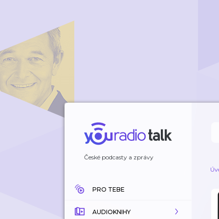
České podcasty a zprávy
Úv
PRO TEBE
AUDIOKNIHY