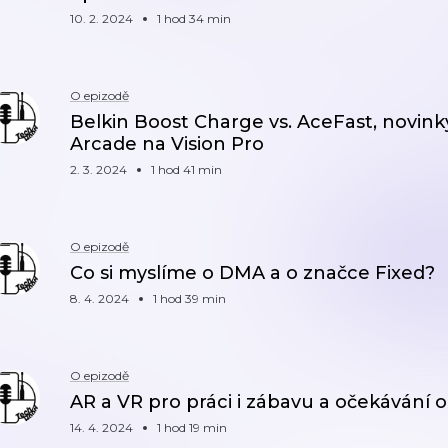
10. 2. 2024
1 hod 34 min
O epizodě
Belkin Boost Charge vs. AceFast, novink
Arcade na Vision Pro
2. 3. 2024
1 hod 41 min
O epizodě
Co si myslíme o DMA a o značce Fixed?
8. 4. 2024
1 hod 39 min
O epizodě
AR a VR pro práci i zábavu a očekáván
14. 4. 2024
1 hod 19 min