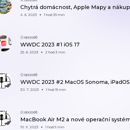
Chytrá domácnost, Apple Mapy a nákup 
4. 6. 2023
1 hod 35 min
O epizodě
WWDC 2023 #1 iOS 17
25. 6. 2023
2 hod 3 min
O epizodě
WWDC 2023 #2 MacOS Sonoma, iPadOS 
30. 7. 2023
1 hod 15 min
O epizodě
MacBook Air M2 a nové operační systém
10. 9. 2023
1 hod 9 min