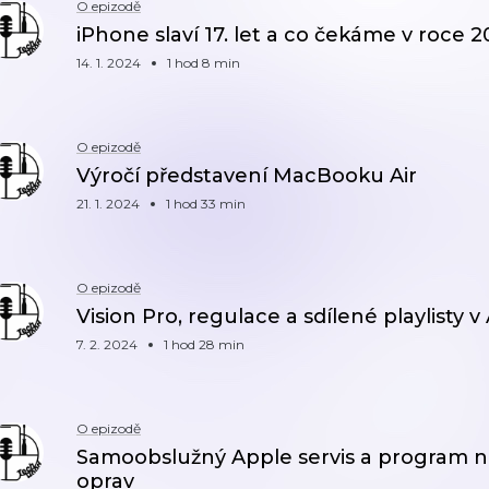
O epizodě
iPhone slaví 17. let a co čekáme v roce 
14. 1. 2024
1 hod 8 min
O epizodě
Výročí představení MacBooku Air
21. 1. 2024
1 hod 33 min
O epizodě
Vision Pro, regulace a sdílené playlisty 
7. 2. 2024
1 hod 28 min
O epizodě
Samoobslužný Apple servis a program n
oprav