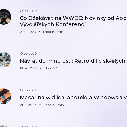
O epizodě
Co Očekávat na WWDC: Novinky od App
Vývojářských Konferencí
2. 4. 2023
1 hod 10 min
O epizodě
Návrat do minulosti: Retro díl o skvělýc
18. 4. 2023
1 hod 57 min
O epizodě
Macař na widlích, android a Windows a v
21. 5. 2023
1 hod 32 min
O epizodě