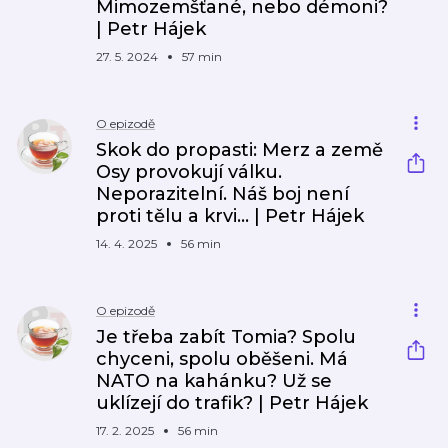
Mimozemšťané, nebo démoni?
| Petr Hájek
27. 5. 2024
57 min
O epizodě
Skok do propasti: Merz a země
Osy provokují válku.
Neporazitelní. Náš boj není
proti tělu a krvi... | Petr Hájek
14. 4. 2025
56 min
O epizodě
Je třeba zabít Tomia? Spolu
chyceni, spolu oběšeni. Má
NATO na kahánku? Už se
uklízejí do trafik? | Petr Hájek
17. 2. 2025
56 min