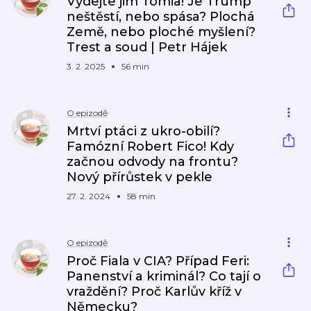
Vydejte jim Tomia! Je Trump
neštěstí, nebo spása? Plochá
Země, nebo ploché myšlení?
Trest a soud | Petr Hájek
3. 2. 2025
56 min
O epizodě
Mrtví ptáci z ukro-obilí?
Famózní Robert Fico! Kdy
začnou odvody na frontu?
Nový přírůstek v pekle
27. 2. 2024
58 min
O epizodě
Proč Fiala v CIA? Případ Feri:
Panenství a kriminál? Co tají o
vraždění? Proč Karlův kříž v
Německu?