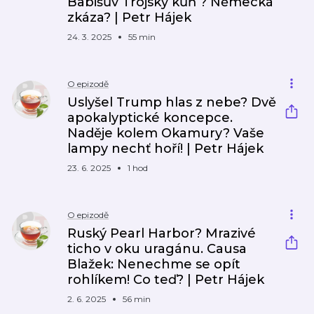
Babišův Trójský kůň ? Německá
zkáza? | Petr Hájek
24. 3. 2025
55 min
O epizodě
Uslyšel Trump hlas z nebe? Dvě
apokalyptické koncepce.
Naděje kolem Okamury? Vaše
lampy nechť hoří! | Petr Hájek
23. 6. 2025
1 hod
O epizodě
Ruský Pearl Harbor? Mrazivé
ticho v oku uragánu. Causa
Blažek: Nenechme se opít
rohlíkem! Co teď? | Petr Hájek
2. 6. 2025
56 min