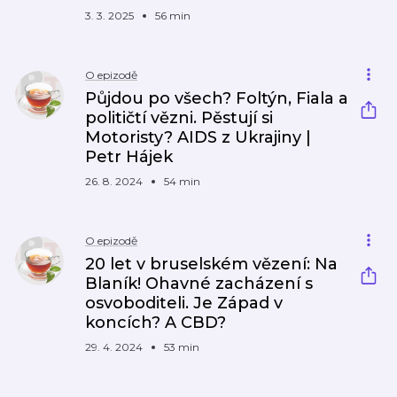
3. 3. 2025
56 min
O epizodě
Půjdou po všech? Foltýn, Fiala a
političtí vězni. Pěstují si
Motoristy? AIDS z Ukrajiny |
Petr Hájek
26. 8. 2024
54 min
O epizodě
20 let v bruselském vězení: Na
Blaník! Ohavné zacházení s
osvoboditeli. Je Západ v
koncích? A CBD?
29. 4. 2024
53 min