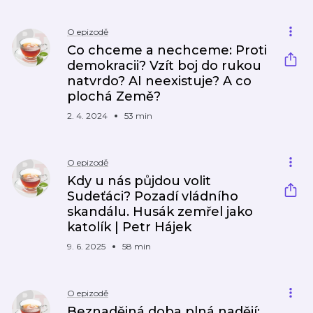
O epizodě
Co chceme a nechceme: Proti
demokracii? Vzít boj do rukou
natvrdo? AI neexistuje? A co
plochá Země?
2. 4. 2024
53 min
O epizodě
Kdy u nás půjdou volit
Sudeťáci? Pozadí vládního
skandálu. Husák zemřel jako
katolík | Petr Hájek
9. 6. 2025
58 min
O epizodě
Beznadějná doba plná nadějí: