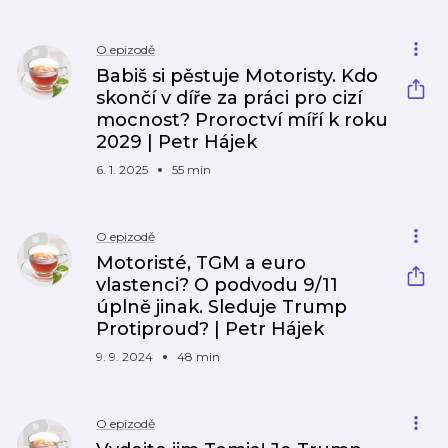
O epizodě
Babiš si pěstuje Motoristy. Kdo
skončí v díře za práci pro cizí
mocnost? Proroctví míří k roku
2029 | Petr Hájek
6. 1. 2025
55 min
O epizodě
Motoristé, TGM a euro
vlastenci? O podvodu 9/11
úplně jinak. Sleduje Trump
Protiproud? | Petr Hájek
9. 9. 2024
48 min
O epizodě