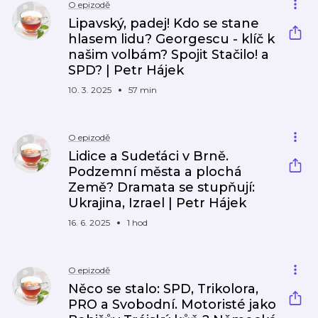
O epizodě
Lipavský, padej! Kdo se stane
hlasem lidu? Georgescu - klíč k
našim volbám? Spojit Stačilo! a
SPD? | Petr Hájek
10. 3. 2025
57 min
O epizodě
Lidice a Sudeťáci v Brně.
Podzemní města a plochá
Země? Dramata se stupňují:
Ukrajina, Izrael | Petr Hájek
16. 6. 2025
1 hod
O epizodě
Něco se stalo: SPD, Trikolora,
PRO a Svobodní. Motoristé jako