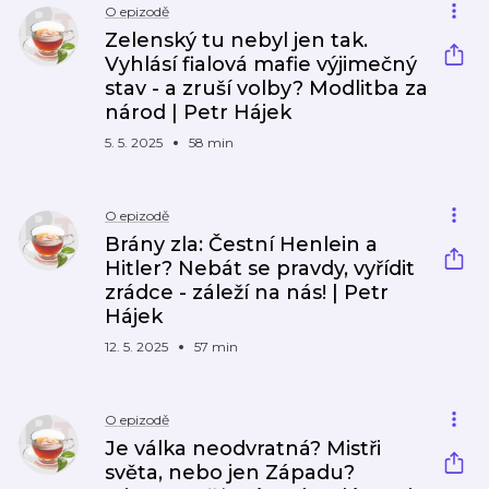
O epizodě
Zelenský tu nebyl jen tak.
Vyhlásí fialová mafie výjimečný
stav - a zruší volby? Modlitba za
národ | Petr Hájek
5. 5. 2025
58 min
O epizodě
Brány zla: Čestní Henlein a
Hitler? Nebát se pravdy, vyřídit
zrádce - záleží na nás! | Petr
Hájek
12. 5. 2025
57 min
O epizodě
Je válka neodvratná? Mistři
světa, nebo jen Západu?