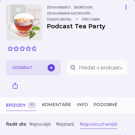
Zpravodajství
,
Společnost
,
Zpravodajské komentáře
,
Osobní deníky
Petr Hájek
Podcast Tea Party
ODEBÍRAT
KOMENTÁŘE
INFO
PODOBNÉ
EPIZODY
77
Řadit dle:
Nejnovější
Nejstarší
Nejposlouchanější