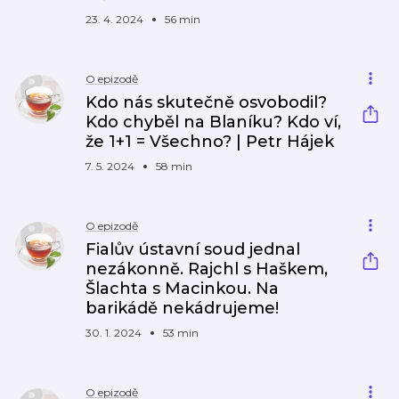
23. 4. 2024
56 min
O epizodě
Kdo nás skutečně osvobodil?
Kdo chyběl na Blaníku? Kdo ví,
že 1+1 = Všechno? | Petr Hájek
7. 5. 2024
58 min
O epizodě
Fialův ústavní soud jednal
nezákonně. Rajchl s Haškem,
Šlachta s Macinkou. Na
barikádě nekádrujeme!
30. 1. 2024
53 min
O epizodě