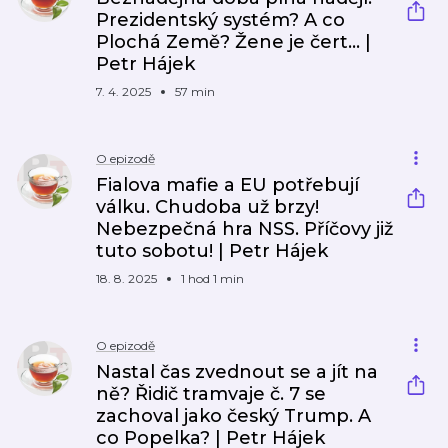
Prezidentský systém? A co
Plochá Země? Žene je čert... |
Petr Hájek
7. 4. 2025
57 min
O epizodě
Fialova mafie a EU potřebují
válku. Chudoba už brzy!
Nebezpečná hra NSS. Příčovy již
tuto sobotu! | Petr Hájek
18. 8. 2025
1 hod 1 min
O epizodě
Nastal čas zvednout se a jít na
ně? Řidič tramvaje č. 7 se
zachoval jako český Trump. A
co Popelka? | Petr Hájek