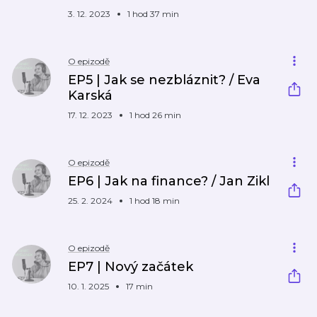
3. 12. 2023
1 hod 37 min
O epizodě
EP5 | Jak se nezbláznit? / Eva
Karská
17. 12. 2023
1 hod 26 min
O epizodě
EP6 | Jak na finance? / Jan Zikl
25. 2. 2024
1 hod 18 min
O epizodě
EP7 | Nový začátek
10. 1. 2025
17 min