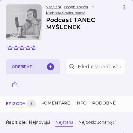
Vzdělání
,
Osobní rozvoj
Michaela Chaloupková
Podcast TANEC
MYŠLENEK
ODEBÍRAT
KOMENTÁŘE
INFO
PODOBNÉ
EPIZODY
8
Řadit dle:
Nejnovější
Nejstarší
Nejposlouchanější