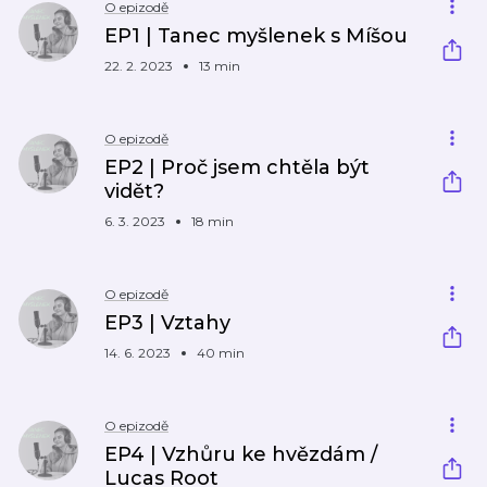
O epizodě
EP1 | Tanec myšlenek s Míšou
22. 2. 2023
13 min
O epizodě
EP2 | Proč jsem chtěla být
vidět?
6. 3. 2023
18 min
O epizodě
EP3 | Vztahy
14. 6. 2023
40 min
O epizodě
EP4 | Vzhůru ke hvězdám /
Lucas Root