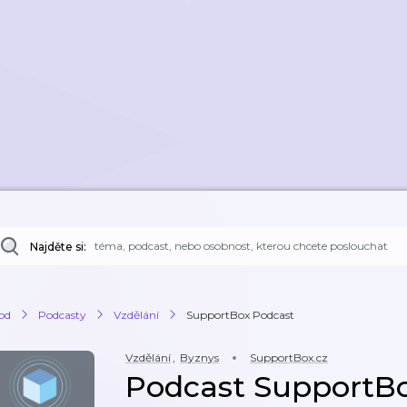
Najděte si:
od
Podcasty
Vzdělání
SupportBox Podcast
Vzdělání
,
Byznys
SupportBox.cz
Podcast SupportB