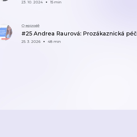
23. 10. 2024
15 min
O epizodě
#25 Andrea Raurová: Prozákaznická péč
25. 3. 2026
48 min
ZPĚT
STRANA 1