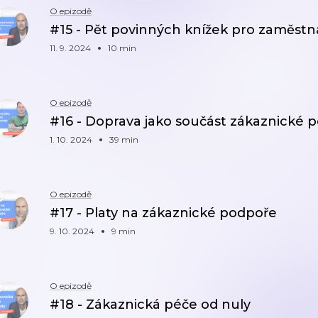
O epizodě
#15 - Pět povinných knížek pro zaměst
11. 9. 2024
10 min
O epizodě
#16 - Doprava jako součást zákaznické 
1. 10. 2024
39 min
O epizodě
#17 - Platy na zákaznické podpoře
9. 10. 2024
9 min
O epizodě
#18 - Zákaznická péče od nuly