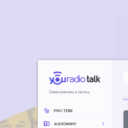
České podcasty a zprávy
Úv
PRO TEBE
AUDIOKNIHY