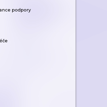
nance podpory
péče