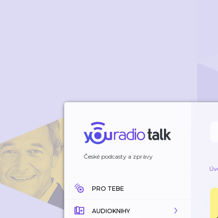
České podcasty a zprávy
Úv
PRO TEBE
AUDIOKNIHY