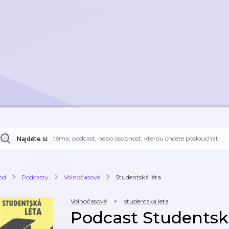
Najděte si:
od
Podcasty
Volnočasové
Studentská léta
Volnočasové
studentska.leta
Podcast Studentsk