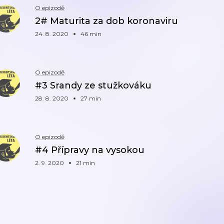
O epizodě
2# Maturita za dob koronaviru
24. 8. 2020
46 min
O epizodě
#3 Srandy ze stužkováku
28. 8. 2020
27 min
O epizodě
#4 Přípravy na vysokou
2. 9. 2020
21 min