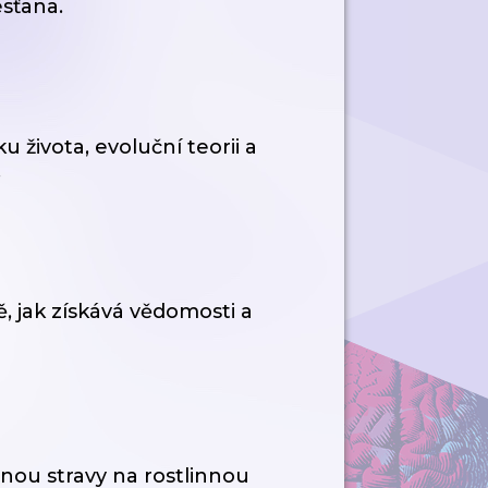
esťana.
u života, evoluční teorii a
.
ě, jak získává vědomosti a
ěnou stravy na rostlinnou