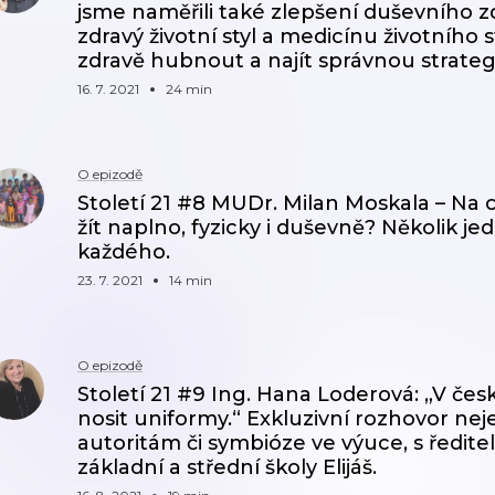
jsme naměřili také zlepšení duševního zd
zdravý životní styl a medicínu životního st
zdravě hubnout a najít správnou strateg
16. 7. 2021
24 min
O epizodě
Století 21 #8 MUDr. Milan Moskala – Na c
žít naplno, fyzicky i duševně? Několik 
každého.
23. 7. 2021
14 min
O epizodě
Století 21 #9 Ing. Hana Loderová: „V če
nosit uniformy.“ Exkluzivní rozhovor nej
autoritám či symbióze ve výuce, s ředit
základní a střední školy Elijáš.