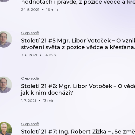
hodnotách i pravdě, z pozice vědce a kř
24. 5. 2021
16 min
O epizodě
Století 21 #5 Mgr. Libor Votoček – O vznik
stvoření světa z pozice vědce a křesťana
3. 6. 2021
14 min
O epizodě
Století 21 #6: Mgr. Libor Votoček – O věd
jak k nim dochází?
1. 7. 2021
13 min
O epizodě
Století 21 #7: Ing. Robert Žižka – „Se zm