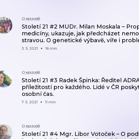
O epizodě
Století 21 #2 MUDr. Milan Moskala – Pro
medicíny, ukazuje, jak předcházet nem
stravou. O genetické výbavě, víře i prob
3. 5. 2021
16 min
O epizodě
Století 21 #3 Radek Špinka: Ředitel ADRA
příležitostí pro každého. Lidé v ČR poskyt
osobní čas.
7. 5. 2021
11 min
O epizodě
Století 21 #4 Mgr. Libor Votoček – O pods