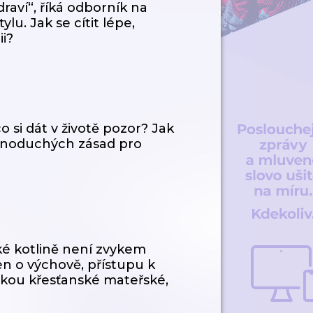
raví“, říká odborník na
ylu. Jak se cítit lépe,
ii?
o si dát v životě pozor? Jak
jednoduchých zásad pro
ské kotlině není zvykem
en o výchově, přístupu k
elkou křesťanské mateřské,