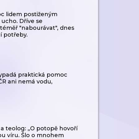
moc lidem postiženým
é ucho. Dříve se
téměř "nabourávat", dnes
í potřeby.
 vypadá praktická pomoc
 ČR ani nemá vodu,
k a teolog: „O potopě hovoří
ou víru. Šlo o mnohem