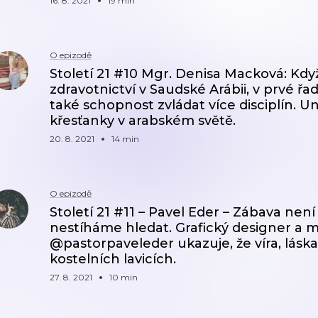
16. 8. 2021
19 min
O epizodě
Století 21 #10 Mgr. Denisa Macková: Kdy
zdravotnictví v Saudské Arábii, v prvé řad
také schopnost zvládat více disciplín. U
křesťanky v arabském světě.
20. 8. 2021
14 min
O epizodě
Století 21 #11 – Pavel Eder – Zábava není
nestíháme hledat. Grafický designer a m
@pastorpaveleder ukazuje, že víra, láska
kostelních lavicích.
27. 8. 2021
10 min