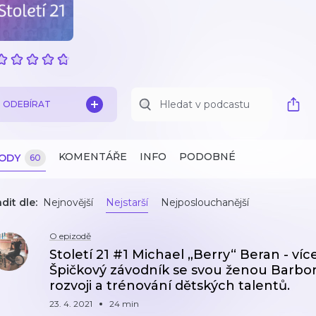
ODEBÍRAT
KOMENTÁŘE
INFO
PODOBNÉ
ZODY
60
dit dle:
Nejnovější
Nejstarší
Nejposlouchanější
O epizodě
Století 21 #1 Michael „Berry“ Beran - víc
Špičkový závodník se svou ženou Barborou
rozvoji a trénování dětských talentů.
23. 4. 2021
24 min