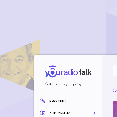
České podcasty a zprávy
Úv
PRO TEBE
AUDIOKNIHY