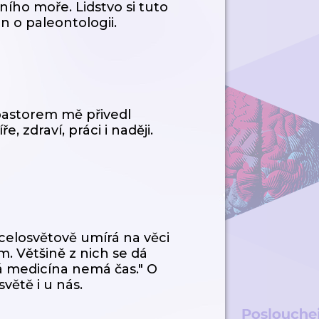
ního moře. Lidstvo si tuto
 o paleontologii.
 pastorem mě přivedl
e, zdraví, práci i naději.
í celosvětově umírá na věci
m. Většině z nich se dá
á medicína nemá čas." O
světě i u nás.