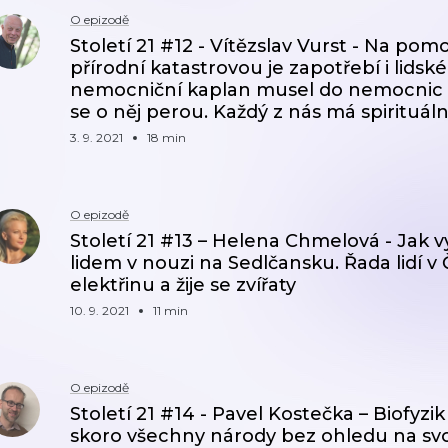
O epizodě
Století 21 #12 - Vítězslav Vurst - Na po
přírodní katastrovou je zapotřebí i lidsk
nemocniční kaplan musel do nemocnic 
se o něj perou. Každý z nás má spirituáln
3. 9. 2021
18 min
O epizodě
Století 21 #13 – Helena Chmelová - Jak
lidem v nouzi na Sedlčansku. Řada lidí v
elektřinu a žije se zvířaty
10. 9. 2021
11 min
O epizodě
Století 21 #14 - Pavel Kostečka – Biofyzi
skoro všechny národy bez ohledu na sv