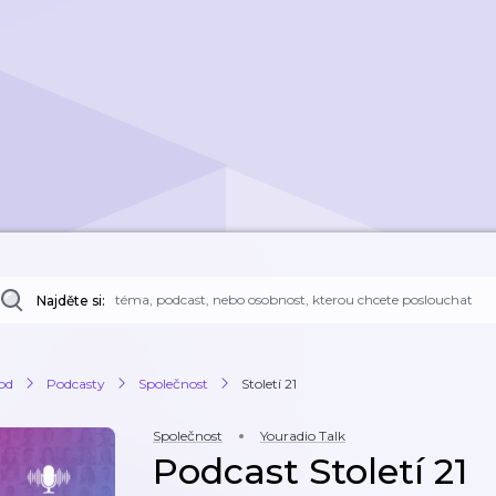
Najděte si:
od
Podcasty
Společnost
Století 21
Společnost
Youradio Talk
Podcast Století 21