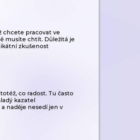
ž chcete pracovat ve
ě musíte chtít. Důležitá je
nikátní zkušenost
 totéž, co radost. Tu často
ladý kazatel
 a naděje nesedí jen v