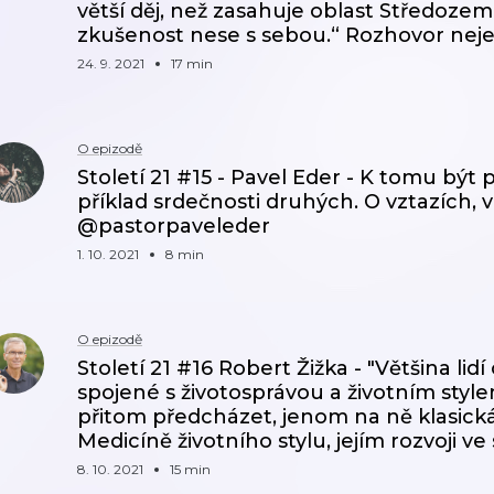
větší děj, než zasahuje oblast Středozem
zkušenost nese s sebou.“ Rozhovor nejen
24. 9. 2021
17 min
O epizodě
Století 21 #15 - Pavel Eder - K tomu být
příklad srdečnosti druhých. O vztazích, víř
@pastorpaveleder
1. 10. 2021
8 min
O epizodě
Století 21 #16 Robert Žižka - "Většina lid
spojené s životosprávou a životním style
přitom předcházet, jenom na ně klasick
Medicíně životního stylu, jejím rozvoji ve 
8. 10. 2021
15 min