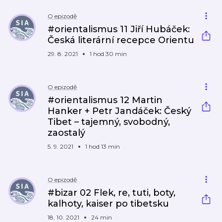
O epizodě
#orientalismus 11 Jiří Hubáček:
Česká literární recepce Orientu
29. 8. 2021
1 hod 30 min
O epizodě
#orientalismus 12 Martin
Hanker + Petr Jandáček: Český
Tibet – tajemný, svobodný,
zaostalý
5. 9. 2021
1 hod 13 min
O epizodě
#bizar 02 Flek, re, tuti, boty,
kalhoty, kaiser po tibetsku
18. 10. 2021
24 min