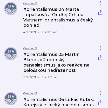
O epizodě
#orientalismus 04 Marta
Lopatková a Ondřej Crhák:
Vietnam, orientalismus a český
pohled
4. 7. 2021
1 hod 2 min
O epizodě
#orientalismus 05 Martin
Blahota: Japonský
panasiatismus jako reakce na
bělošskou nadřazenost
11. 7. 2021
1 hod 12 min
O epizodě
#orientalismus 06 Lukáš Kubík:
Korejský etnický nacionalismus