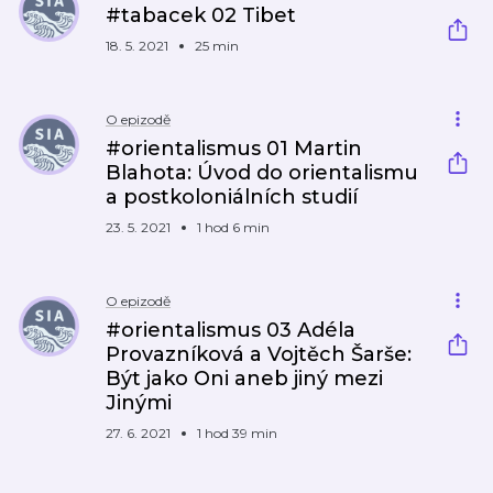
#tabacek 02 Tibet
18. 5. 2021
25 min
O epizodě
#orientalismus 01 Martin
Blahota: Úvod do orientalismu
a postkoloniálních studií
23. 5. 2021
1 hod 6 min
O epizodě
#orientalismus 03 Adéla
Provazníková a Vojtěch Šarše:
Být jako Oni aneb jiný mezi
Jinými
27. 6. 2021
1 hod 39 min