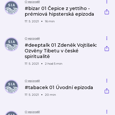
O epizodě
#bizar 01 Čepice z yettiho -
prémiová hipsterská epizoda
17. 5. 2021
16 min
O epizodě
#deeptalk 01 Zdeněk Vojtíšek:
Ozvěny Tibetu v české
spiritualitě
17. 5. 2021
2 hod 5 min
O epizodě
#tabacek 01 Úvodní epizoda
17. 5. 2021
20 min
O epizodě