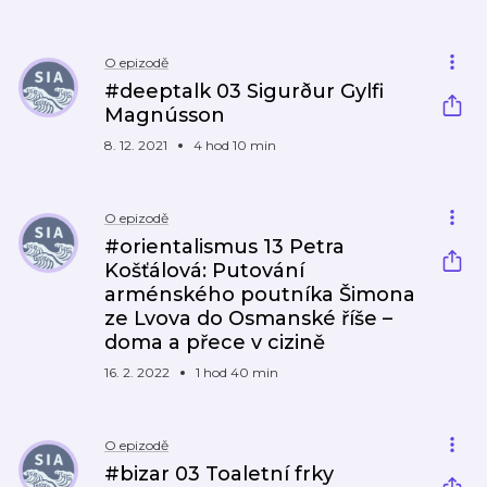
O epizodě
#deeptalk 03 Sigurður Gylfi
Magnússon
8. 12. 2021
4 hod 10 min
O epizodě
#orientalismus 13 Petra
Košťálová: Putování
arménského poutníka Šimona
ze Lvova do Osmanské říše –
doma a přece v cizině
16. 2. 2022
1 hod 40 min
O epizodě
#bizar 03 Toaletní frky