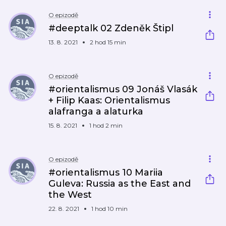
O epizodě
#deeptalk 02 Zdeněk Štipl
13. 8. 2021
2 hod 15 min
O epizodě
#orientalismus 09 Jonáš Vlasák
+ Filip Kaas: Orientalismus
alafranga a alaturka
15. 8. 2021
1 hod 2 min
O epizodě
#orientalismus 10 Mariia
Guleva: Russia as the East and
the West
22. 8. 2021
1 hod 10 min