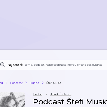
Najděte si:
od
Podcasty
Hudba
Štefi Music
Hudba
Jakub Štefanec
Podcast Štefi Musi