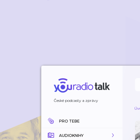
České podcasty a zprávy
Úv
PRO TEBE
AUDIOKNIHY