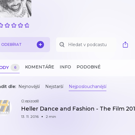
ODEBÍRAT
KOMENTÁŘE
INFO
PODOBNÉ
ZODY
6
dit dle:
Nejnovější
Nejstarší
Nejposlouchanější
O epizodě
Heller Dance and Fashion - The Film 20
13. 11. 2016
2 min