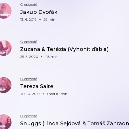
O epizodě
Jakub Dvořák
13. 6. 2019
29 min
O epizodě
Zuzana & Terézia (Vyhonit ďábla)
25. 5. 2020
48 min
O epizodě
Tereza Salte
30. 10. 2019
1 hod 10 min
O epizodě
Snuggs (Linda Šejdová & Tomáš Zahradn