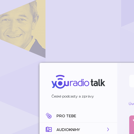
České podcasty a zprávy
Úv
PRO TEBE
AUDIOKNIHY