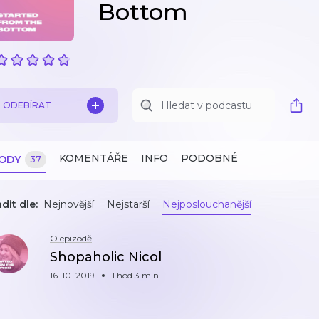
Bottom
ODEBÍRAT
KOMENTÁŘE
INFO
PODOBNÉ
ZODY
37
dit dle:
Nejnovější
Nejstarší
Nejposlouchanější
O epizodě
Shopaholic Nicol
16. 10. 2019
1 hod 3 min