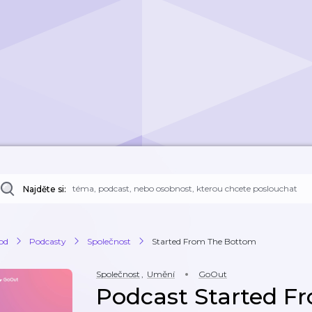
Najděte si:
od
Podcasty
Společnost
Started From The Bottom
Společnost
,
Umění
GoOut
Podcast Started F