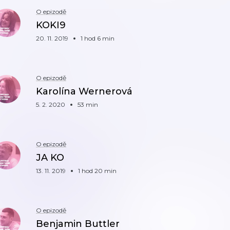
O epizodě
KOKI9
20. 11. 2019
1 hod 6 min
O epizodě
Karolína Wernerová
5. 2. 2020
53 min
O epizodě
JA KO
13. 11. 2019
1 hod 20 min
O epizodě
Benjamin Buttler