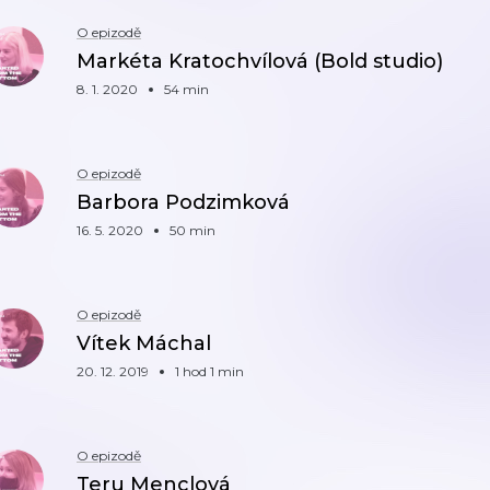
O epizodě
Markéta Kratochvílová (Bold studio)
8. 1. 2020
54 min
O epizodě
Barbora Podzimková
16. 5. 2020
50 min
O epizodě
Vítek Máchal
20. 12. 2019
1 hod 1 min
O epizodě
Teru Menclová