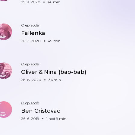
25. 9. 2020
46 min
O epizodě
Fallenka
26. 2. 2020
49 min
O epizodě
Oliver & Nina (bao-bab)
28. 8. 2020
36 min
O epizodě
Ben Cristovao
26. 6. 2019
1 hod 9 min