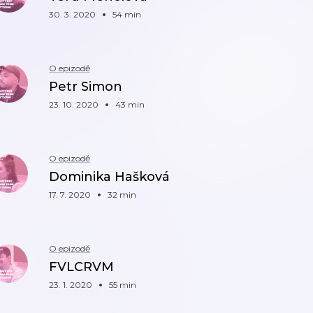
30. 3. 2020
54 min
O epizodě
Petr Simon
23. 10. 2020
43 min
O epizodě
Dominika Hašková
17. 7. 2020
32 min
O epizodě
FVLCRVM
23. 1. 2020
55 min