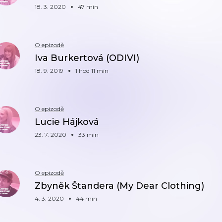
18. 3. 2020
47 min
O epizodě
Iva Burkertová (ODIVI)
18. 9. 2019
1 hod 11 min
O epizodě
Lucie Hájková
23. 7. 2020
33 min
O epizodě
Zbyněk Štandera (My Dear Clothing)
4. 3. 2020
44 min