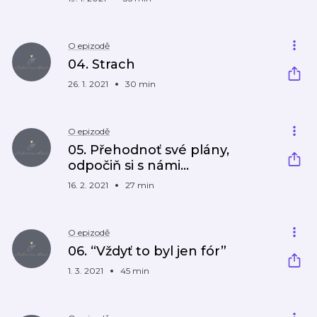
O epizodě
04. Strach
26. 1. 2021
30 min
O epizodě
05. Přehodnoť své plány,
odpočiň si s námi...
16. 2. 2021
27 min
O epizodě
06. “Vždyť to byl jen fór”
1. 3. 2021
45 min