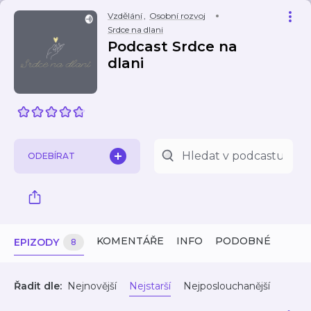
Vzdělání
,
Osobní rozvoj
Srdce na dlani
Podcast Srdce na
dlani
ODEBÍRAT
KOMENTÁŘE
INFO
PODOBNÉ
EPIZODY
8
Řadit dle:
Nejnovější
Nejstarší
Nejposlouchanější