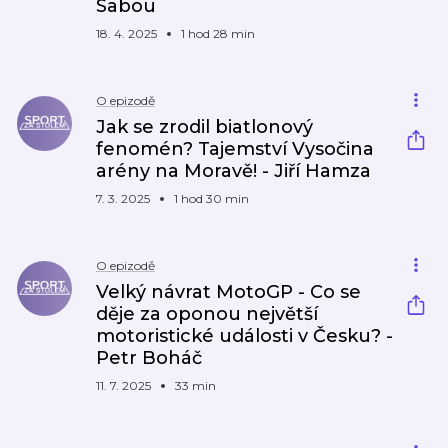
Sabou
18. 4. 2025
1 hod 28 min
O epizodě
Jak se zrodil biatlonový
fenomén? Tajemství Vysočina
arény na Moravě! - Jiří Hamza
7. 3. 2025
1 hod 30 min
O epizodě
Velký návrat MotoGP - Co se
děje za oponou největší
motoristické události v Česku? -
Petr Boháč
11. 7. 2025
33 min