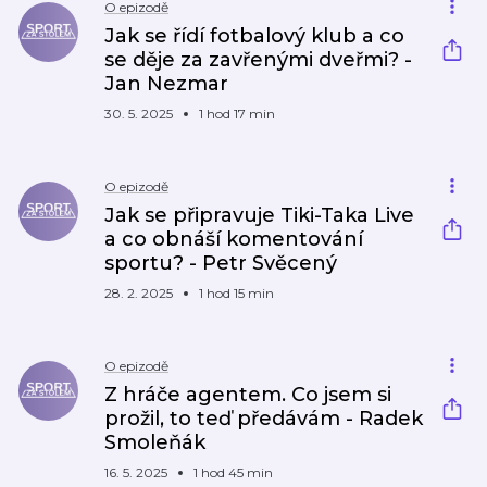
O epizodě
Jak se řídí fotbalový klub a co
se děje za zavřenými dveřmi? -
Jan Nezmar
30. 5. 2025
1 hod 17 min
O epizodě
Jak se připravuje Tiki-Taka Live
a co obnáší komentování
sportu? - Petr Svěcený
28. 2. 2025
1 hod 15 min
O epizodě
Z hráče agentem. Co jsem si
prožil, to teď předávám - Radek
Smoleňák
16. 5. 2025
1 hod 45 min