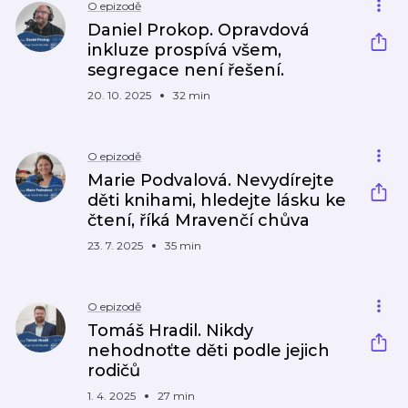
O epizodě
Daniel Prokop. Opravdová
inkluze prospívá všem,
segregace není řešení.
20. 10. 2025
32 min
O epizodě
Marie Podvalová. Nevydírejte
děti knihami, hledejte lásku ke
čtení, říká Mravenčí chůva
23. 7. 2025
35 min
O epizodě
Tomáš Hradil. Nikdy
nehodnoťte děti podle jejich
rodičů
1. 4. 2025
27 min