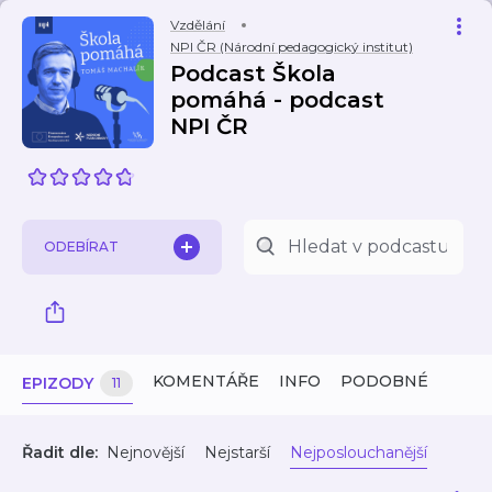
Vzdělání
NPI ČR (Národní pedagogický institut)
Podcast Škola
pomáhá - podcast
NPI ČR
ODEBÍRAT
KOMENTÁŘE
INFO
PODOBNÉ
EPIZODY
11
Řadit dle:
Nejnovější
Nejstarší
Nejposlouchanější