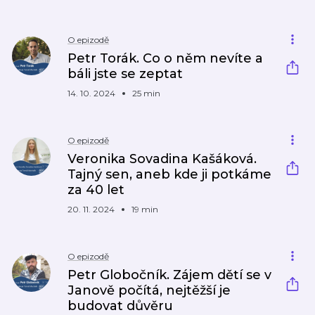
O epizodě
Petr Torák. Co o něm nevíte a
báli jste se zeptat
14. 10. 2024
25 min
O epizodě
Veronika Sovadina Kašáková.
Tajný sen, aneb kde ji potkáme
za 40 let
20. 11. 2024
19 min
O epizodě
Petr Globočník. Zájem dětí se v
Janově počítá, nejtěžší je
budovat důvěru