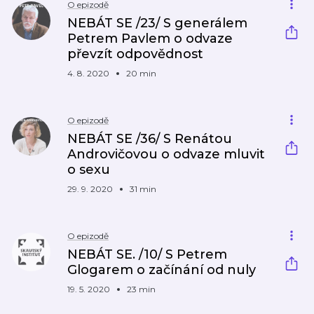
O epizodě
NEBÁT SE /23/ S generálem
Petrem Pavlem o odvaze
převzít odpovědnost
4. 8. 2020
20 min
O epizodě
NEBÁT SE /36/ S Renátou
Androvičovou o odvaze mluvit
o sexu
29. 9. 2020
31 min
O epizodě
NEBÁT SE. /10/ S Petrem
Glogarem o začínání od nuly
19. 5. 2020
23 min