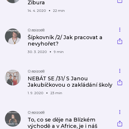
Zibura
14. 4. 2020
22 min
O epizodě
Šípkovník /2/ Jak pracovat a
nevyhořet?
30. 3. 2020
9 min
O epizodě
NEBÁT SE /31/ S Janou
Jakubíčkovou o zakládání školy
1. 9. 2020
23 min
O epizodě
To, co se děje na Blízkém
východě a v Africe, je i náš