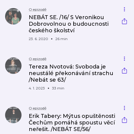
O epizodě
NEBÁT SE. /16/ S Veronikou
Dobrovolnou o budoucnosti
českého školství
23. 6. 2020
26 min
O epizodě
Tereza Nvotová: Svoboda je
neustálé překonávání strachu
/Nebát se 63/
4. 1. 2023
33 min
O epizodě
Erik Tabery: Mýtus opuštěnosti
Čechům pomáhá spoustu věcí
neřešit. /NEBÁT SE/56/