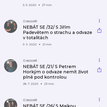
5. 5. 2020
27 min
O epizodě
NEBÁT SE /32/ S Jiřím
Padevětem o strachu a odvaze
v totalitách
9. 9. 2020
21 min
O epizodě
NEBÁT SE /21/ S Petrem
Horkým o odvaze nemít život
plně pod kontrolou
28. 7. 2020
23 min
O epizodě
NEBÁT SE /26/ S Majkou