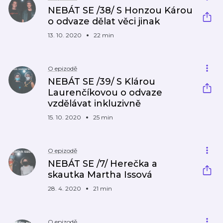
NEBÁT SE /38/ S Honzou Károu
o odvaze dělat věci jinak
13. 10. 2020
22 min
O epizodě
NEBÁT SE /39/ S Klárou
Laurenčíkovou o odvaze
vzdělávat inkluzivně
15. 10. 2020
25 min
O epizodě
NEBÁT SE /7/ Herečka a
skautka Martha Issová
28. 4. 2020
21 min
O epizodě