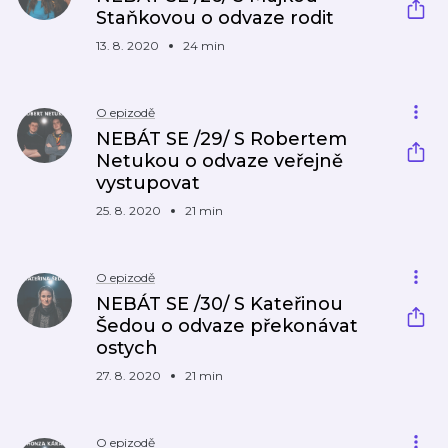
Staňkovou o odvaze rodit
13. 8. 2020
24 min
O epizodě
NEBÁT SE /29/ S Robertem
Netukou o odvaze veřejně
vystupovat
25. 8. 2020
21 min
O epizodě
NEBÁT SE /30/ S Kateřinou
Šedou o odvaze překonávat
ostych
27. 8. 2020
21 min
O epizodě