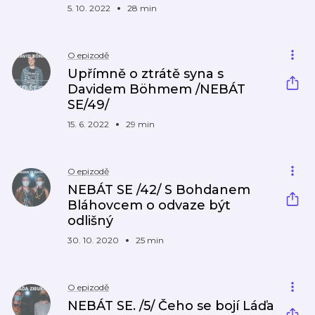
5. 10. 2022
28 min
O epizodě
Upřímně o ztrátě syna s
Davidem Böhmem /NEBÁT
SE/49/
15. 6. 2022
29 min
O epizodě
NEBÁT SE /42/ S Bohdanem
Bláhovcem o odvaze být
odlišný
30. 10. 2020
25 min
O epizodě
NEBÁT SE. /5/ Čeho se bojí Láďa