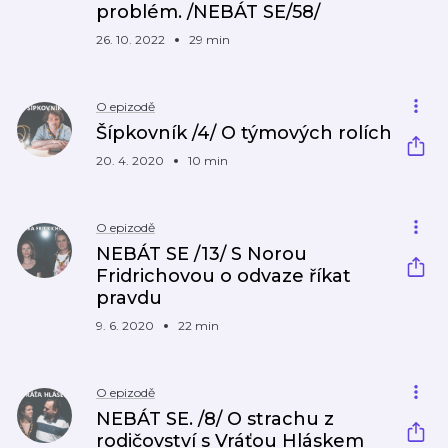
problém. /NEBÁT SE/58/
26. 10. 2022
29 min
O epizodě
Šípkovník /4/ O týmových rolích
20. 4. 2020
10 min
O epizodě
NEBÁT SE /13/ S Norou
Fridrichovou o odvaze říkat
pravdu
9. 6. 2020
22 min
O epizodě
NEBÁT SE. /8/ O strachu z
rodičovství s Vráťou Hláskem