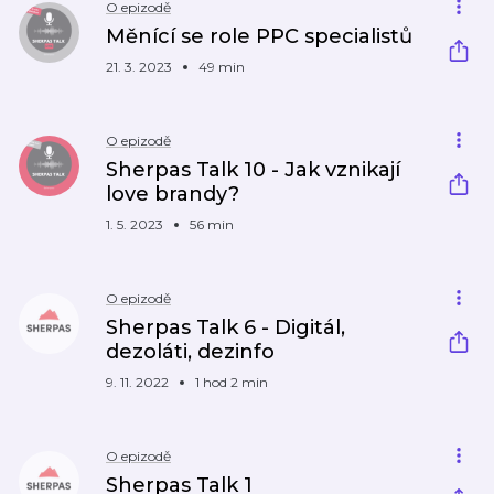
O epizodě
Měnící se role PPC specialistů
21. 3. 2023
49 min
O epizodě
Sherpas Talk 10 - Jak vznikají
love brandy?
1. 5. 2023
56 min
O epizodě
Sherpas Talk 6 - Digitál,
dezoláti, dezinfo
9. 11. 2022
1 hod 2 min
O epizodě
Sherpas Talk 1