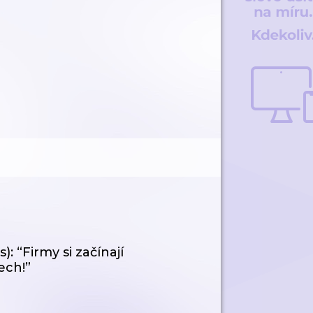
): “Firmy si začínají
ech!”