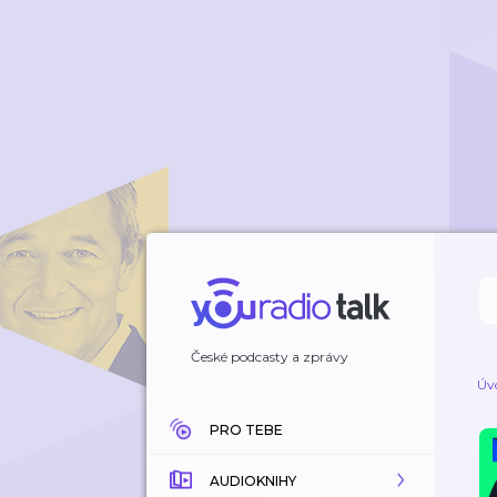
České podcasty a zprávy
Úv
PRO TEBE
AUDIOKNIHY