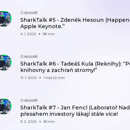
O epizodě
SharkTalk #5 - Zdeněk Hesoun (Happene
Apple Keynote.”
4. 1. 2022
58 min
O epizodě
SharkTalk #6 - Tadeáš Kula (Reknihy): “Po
knihovny a zachraň stromy!”
17. 1. 2022
1 hod 22 min
O epizodě
SharkTalk #7 - Jan Fencl (Laboratoř Na
přesahem investory lákají stále více!
3. 2. 2022
55 min