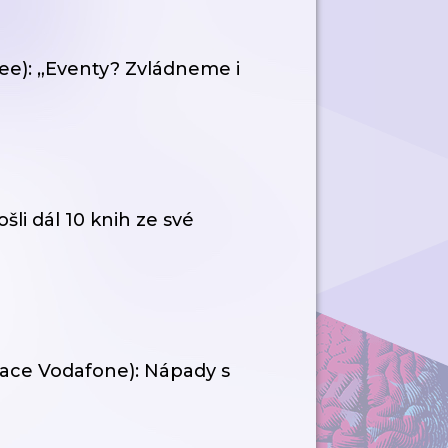
e): „Eventy? Zvládneme i
šli dál 10 knih ze své
dace Vodafone): Nápady s