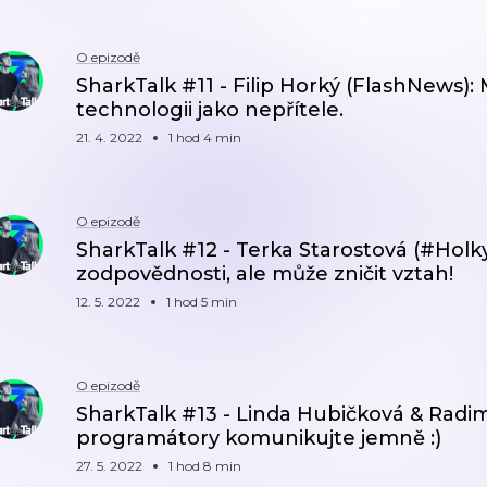
O epizodě
SharkTalk #11 - Filip Horký (FlashNews):
technologii jako nepřítele.
21. 4. 2022
1 hod 4 min
O epizodě
SharkTalk #12 - Terka Starostová (#Holk
zodpovědnosti, ale může zničit vztah!
12. 5. 2022
1 hod 5 min
O epizodě
SharkTalk #13 - Linda Hubičková & Radim 
programátory komunikujte jemně :)
27. 5. 2022
1 hod 8 min