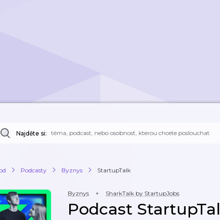
Najděte si:
od
Podcasty
Byznys
StartupTalk
Byznys
SharkTalk by StartupJobs
Podcast StartupTa