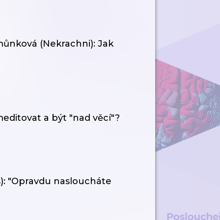
můnková (Nekrachni): Jak
meditovat a být "nad věcí"?
): "Opravdu nasloucháte