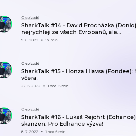
O epizodě
SharkTalk #14 - David Procházka (Donio)
nejrychleji ze všech Evropanů, ale...
9. 6. 2022
57 min
O epizodě
SharkTalk #15 - Honza Hlavsa (Fondee): N
včera.
22. 6. 2022
1 hod 15 min
O epizodě
SharkTalk #16 - Lukáš Rejchrt (Edhance):
skanzen. Pro Edhance výzva!
8. 7. 2022
1 hod 6 min