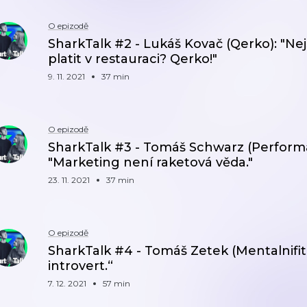
O epizodě
SharkTalk #2 - Lukáš Kovač (Qerko): "Nej
platit v restauraci? Qerko!"
9. 11. 2021
37 min
O epizodě
SharkTalk #3 - Tomáš Schwarz (Perform
"Marketing není raketová věda."
23. 11. 2021
37 min
O epizodě
SharkTalk #4 - Tomáš Zetek (Mentalnifitk
introvert.“
7. 12. 2021
57 min