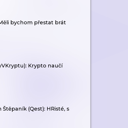
 Měli bychom přestat brát
yVKryptu): Krypto naučí
Štěpaník (Qest): HRisté, s