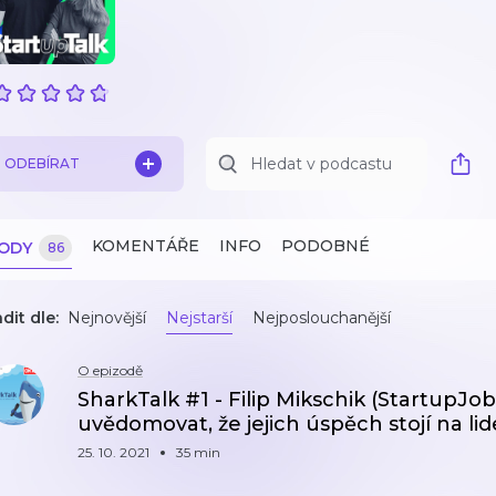
ODEBÍRAT
KOMENTÁŘE
INFO
PODOBNÉ
ZODY
86
dit dle:
Nejnovější
Nejstarší
Nejposlouchanější
O epizodě
SharkTalk #1 - Filip Mikschik (StartupJobs
uvědomovat, že jejich úspěch stojí na lid
25. 10. 2021
35 min