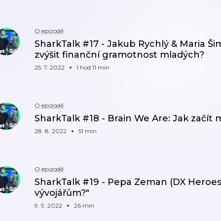
O epizodě
SharkTalk #17 - Jakub Rychlý & Maria Ši
zvýšit finanční gramotnost mladých?
25. 7. 2022
1 hod 11 min
O epizodě
SharkTalk #18 - Brain We Are: Jak začít 
28. 8. 2022
51 min
O epizodě
SharkTalk #19 - Pepa Zeman (DX Heroes
vývojářům?"
9. 9. 2022
26 min