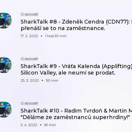
O epizodě
SharkTalk #8 - Zdeněk Cendra (CDN77): Kd
přenáší se to na zaměstnance.
17. 2. 2022
1 hod 39 min
O epizodě
SharkTalk #9 - Vráťa Kalenda (Applifting)
Silicon Valley, ale neumí se prodat.
25. 3. 2022
50 min
O epizodě
SharkTalk #10 - Radim Tvrdoň & Martin 
"Děláme ze zaměstnanců superhrdiny!"
5. 4. 2022
59 min