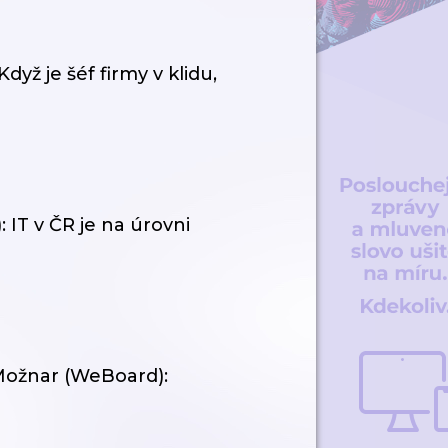
yž je šéf firmy v klidu,
: IT v ČR je na úrovni
Možnar (WeBoard):