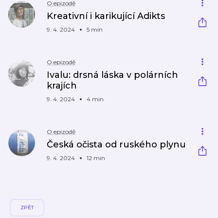
O epizodě
Kreativní i karikující Adikts
9. 4. 2024
5 min
O epizodě
Ivalu: drsná láska v polárních
krajích
9. 4. 2024
4 min
O epizodě
Česká očista od ruského plynu
9. 4. 2024
12 min
ZPĚT