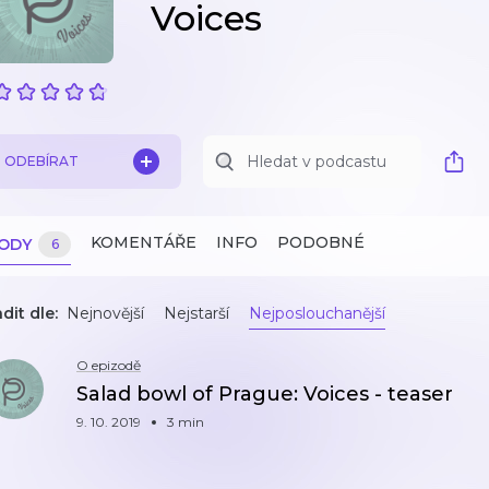
Voices
ODEBÍRAT
KOMENTÁŘE
INFO
PODOBNÉ
ZODY
6
dit dle:
Nejnovější
Nejstarší
Nejposlouchanější
O epizodě
Salad bowl of Prague: Voices - teaser
9. 10. 2019
3 min