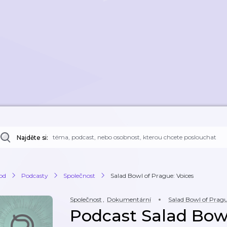
Najděte si:
od
Podcasty
Společnost
Salad Bowl of Prague: Voices
Společnost
,
Dokumentární
Salad Bowl of Pragu
Podcast Salad Bowl