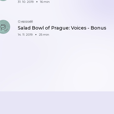
31. 10. 2019
16 min
O epizodě
Salad Bowl of Prague: Voices - Bonus
14. 11. 2019
25 min
ZPĚT