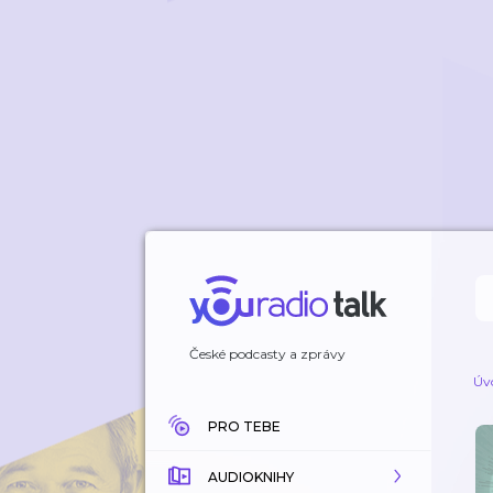
České podcasty a zprávy
Úv
PRO TEBE
AUDIOKNIHY