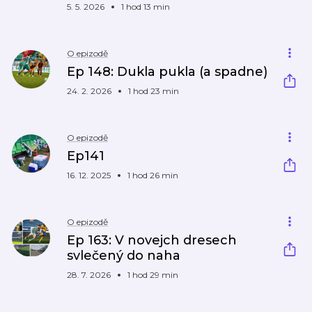
5. 5. 2026
1 hod 13 min
O epizodě
Ep 148: Dukla pukla (a spadne)
24. 2. 2026
1 hod 23 min
O epizodě
Ep141
16. 12. 2025
1 hod 26 min
O epizodě
Ep 163: V novejch dresech
svlečený do naha
28. 7. 2026
1 hod 29 min