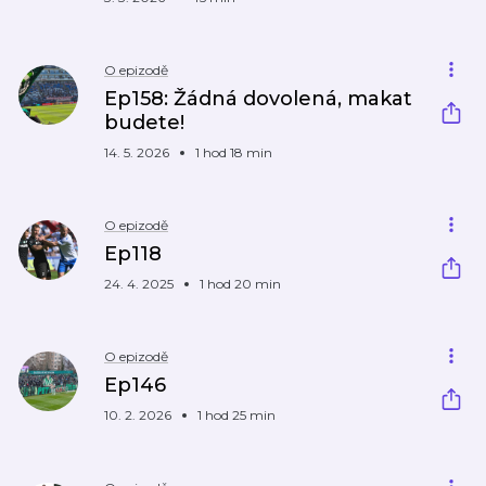
O epizodě
Ep158: Žádná dovolená, makat
budete!
14. 5. 2026
1 hod 18 min
O epizodě
Ep118
24. 4. 2025
1 hod 20 min
O epizodě
Ep146
10. 2. 2026
1 hod 25 min