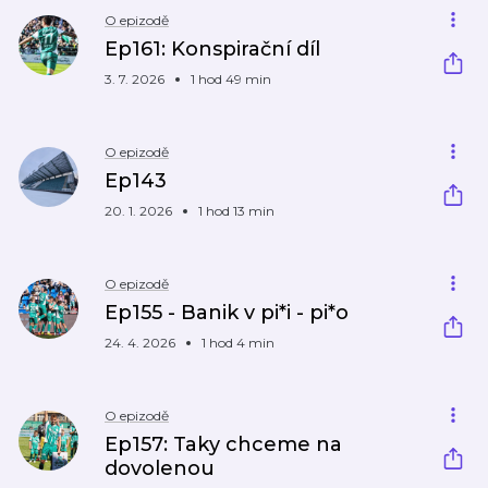
O epizodě
Ep161: Konspirační díl
3. 7. 2026
1 hod 49 min
O epizodě
Ep143
20. 1. 2026
1 hod 13 min
O epizodě
Ep155 - Banik v pi*i - pi*o
24. 4. 2026
1 hod 4 min
O epizodě
Ep157: Taky chceme na
dovolenou