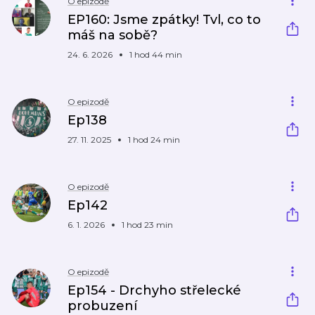
O epizodě
EP160: Jsme zpátky! Tvl, co to
máš na sobě?
24. 6. 2026
1 hod 44 min
O epizodě
Ep138
27. 11. 2025
1 hod 24 min
O epizodě
Ep142
6. 1. 2026
1 hod 23 min
O epizodě
Ep154 - Drchyho střelecké
probuzení