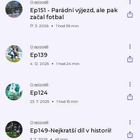
O epizodě
Ep151 - Parádní výjezd, ale pak
začal fotbal
17. 3. 2026
1 hod 36 min
O epizodě
Ep139
4. 12. 2025
1 hod 24 min
O epizodě
Ep124
23. 7. 2025
1 hod 15 min
O epizodě
Ep149-Nejkratší díl v historii!
3. 3. 2026
45 min