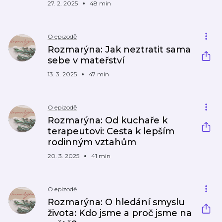
27. 2. 2025
48 min
O epizodě
Rozmarýna: Jak neztratit sama
sebe v mateřství
13. 3. 2025
47 min
O epizodě
Rozmarýna: Od kuchaře k
terapeutovi: Cesta k lepším
rodinným vztahům
20. 3. 2025
41 min
O epizodě
Rozmarýna: O hledání smyslu
života: Kdo jsme a proč jsme na