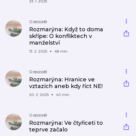
23. 1. 2025
O epizodě
Rozmarýna: Když to doma
skřípe: O konfliktech v
manželství
13. 2. 2025
48 min
O epizodě
Rozmarýna: Hranice ve
vztazích aneb kdy říct NE!
20. 2. 2025
40 min
O epizodě
Rozmarýna: Ve čtyřiceti to
teprve začalo