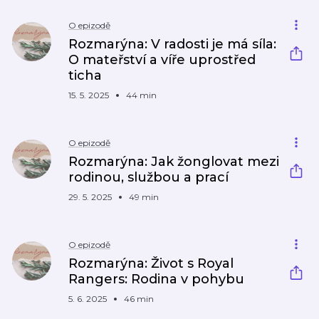
O epizodě
Rozmarýna: V radosti je má síla:
O mateřství a víře uprostřed
ticha
15. 5. 2025
44 min
O epizodě
Rozmarýna: Jak žonglovat mezi
rodinou, službou a prací
29. 5. 2025
49 min
O epizodě
Rozmarýna: Život s Royal
Rangers: Rodina v pohybu
5. 6. 2025
46 min