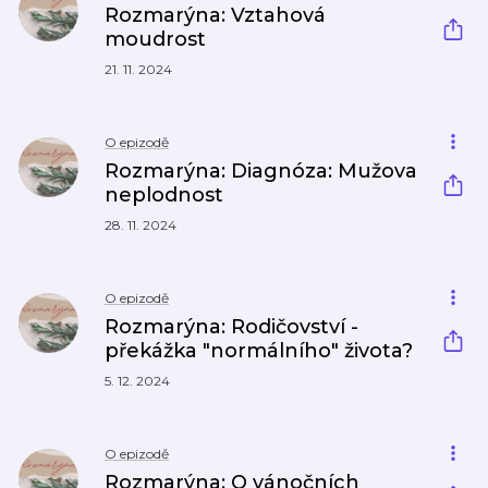
Rozmarýna: Vztahová
moudrost
21. 11. 2024
O epizodě
Rozmarýna: Diagnóza: Mužova
neplodnost
28. 11. 2024
O epizodě
Rozmarýna: Rodičovství -
překážka "normálního" života?
5. 12. 2024
O epizodě
Rozmarýna: O vánočních