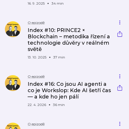
16. 9. 2025
34 min
O epizodě
Index #10: PRINCE2 ×
Blockchain – metodika řízení a
technologie důvěry v reálném
světě
13. 10. 2025
37 min
O epizodě
Index #16: Co jsou AI agenti a
co je Workslop: Kde AI šetří čas
— a kde ho jen pálí
22. 4. 2026
36 min
O epizodě