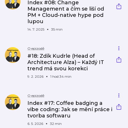
Index #08: Change
Management a čím se liší od
PM + Cloud-native hype pod
lupou
14. 7. 2025
35 min
O epizodě
#18: Zdík Kudrle (Head of
Architecture Alza) – Každý IT
trend má svou korekci
9. 2. 2026
1 hod 34 min
O epizodě
Index #17: Coffee badging a
vibe coding: Jak se mění práce i
tvorba softwaru
6. 5. 2026
32 min