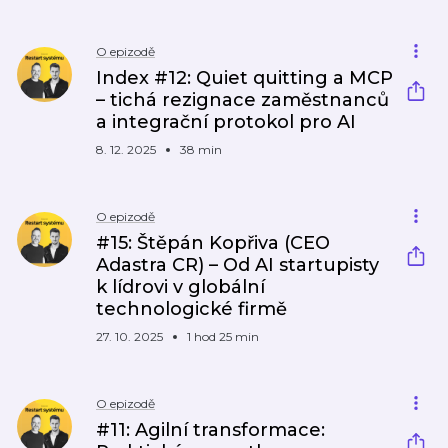
O epizodě
Index #12: Quiet quitting a MCP
– tichá rezignace zaměstnanců
a integrační protokol pro AI
8. 12. 2025
38 min
O epizodě
#15: Štěpán Kopřiva (CEO
Adastra CR) – Od AI startupisty
k lídrovi v globální
technologické firmě
27. 10. 2025
1 hod 25 min
O epizodě
#11: Agilní transformace: