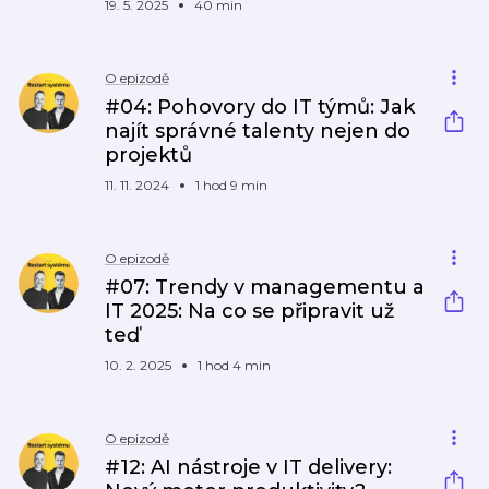
19. 5. 2025
40 min
O epizodě
#04: Pohovory do IT týmů: Jak
najít správné talenty nejen do
projektů
11. 11. 2024
1 hod 9 min
O epizodě
#07: Trendy v managementu a
IT 2025: Na co se připravit už
teď
10. 2. 2025
1 hod 4 min
O epizodě
#12: AI nástroje v IT delivery: