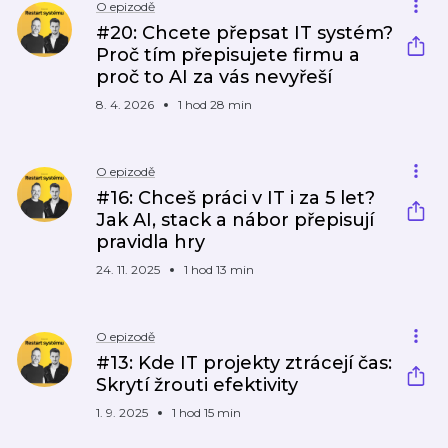
O epizodě
#20: Chcete přepsat IT systém?
Proč tím přepisujete firmu a
proč to AI za vás nevyřeší
8. 4. 2026
1 hod 28 min
O epizodě
#16: Chceš práci v IT i za 5 let?
Jak AI, stack a nábor přepisují
pravidla hry
24. 11. 2025
1 hod 13 min
O epizodě
#13: Kde IT projekty ztrácejí čas:
Skrytí žrouti efektivity
1. 9. 2025
1 hod 15 min