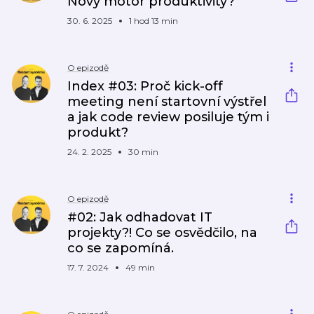
Nový motor produktivity?
30. 6. 2025
1 hod 13 min
O epizodě
Index #03: Proč kick-off
meeting není startovní výstřel
a jak code review posiluje tým i
produkt?
24. 2. 2025
30 min
O epizodě
#02: Jak odhadovat IT
projekty?! Co se osvědčilo, na
co se zapomíná.
17. 7. 2024
49 min