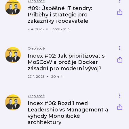
O epizodě
#09: Úspěšné IT tendry:
Příběhy i strategie pro
zákazníky i dodavatele
7. 4. 2025
1 hod 8 min
O epizodě
Index #02: Jak prioritizovat s
MoSCoW a proč je Docker
zásadní pro moderní vývoj?
27. 1. 2025
20 min
O epizodě
Index #06: Rozdíl mezi
Leadership vs Management a
výhody Monolitické
architektury