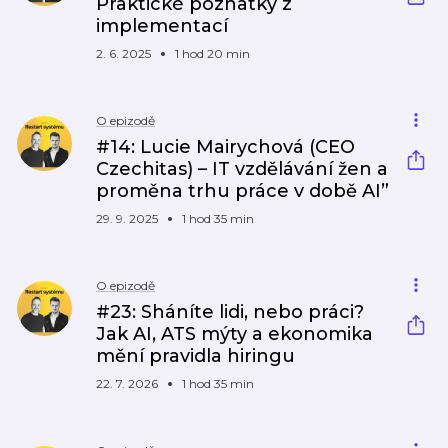
Praktické poznatky z
implementací
2. 6. 2025
1 hod 20 min
O epizodě
#14: Lucie Mairychová (CEO
Czechitas) – IT vzdělávání žen a
proměna trhu práce v době AI”
29. 9. 2025
1 hod 35 min
O epizodě
#23: Sháníte lidi, nebo práci?
Jak AI, ATS mýty a ekonomika
mění pravidla hiringu
22. 7. 2026
1 hod 35 min