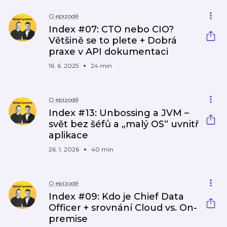
O epizodě
Index #07: CTO nebo CIO?
Většině se to plete + Dobrá
praxe v API dokumentaci
16. 6. 2025
24 min
O epizodě
Index #13: Unbossing a JVM –
svět bez šéfů a „malý OS“ uvnitř
aplikace
26. 1. 2026
40 min
O epizodě
Index #09: Kdo je Chief Data
Officer + srovnání Cloud vs. On-
premise