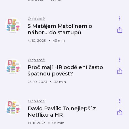
O epizodě
S Matějem Matolínem o
náboru do startupů
4. 10. 2023
43 min
O epizodě
Proč mají HR oddělení často
špatnou pověst?
25. 10. 2023
32 min
O epizodě
David Pavlík: To nejlepší z
Netflixu a HR
18. 11. 2023
58 min