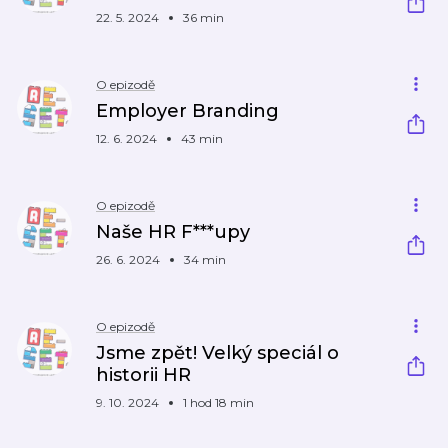
22. 5. 2024
36 min
O epizodě
Employer Branding
12. 6. 2024
43 min
O epizodě
Naše HR F***upy
26. 6. 2024
34 min
O epizodě
Jsme zpět! Velký speciál o
historii HR
9. 10. 2024
1 hod 18 min