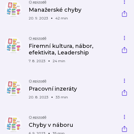
O epizodě
Manažerské chyby
20. 9. 2023
42 min
O epizodě
Firemní kultura, nábor,
efektivita, Leadership
7. 8. 2023
24 min
O epizodě
Pracovní inzeráty
20. 8. 2023
33 min
O epizodě
Chyby v náboru
6. 9. 2023
35 min