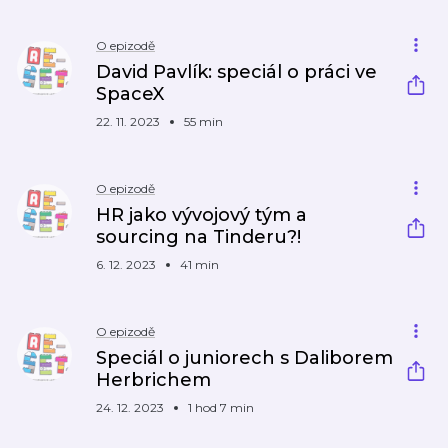
O epizodě
David Pavlík: speciál o práci ve
SpaceX
22. 11. 2023
55 min
O epizodě
HR jako vývojový tým a
sourcing na Tinderu?!
6. 12. 2023
41 min
O epizodě
Speciál o juniorech s Daliborem
Herbrichem
24. 12. 2023
1 hod 7 min