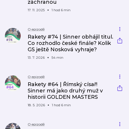
záchranou
17. 11. 2025
1 hod 6 min
O epizodě
Rakety #74 | Sinner obhájil titul.
Co rozhodlo české finále? Kolik
GS ještě Nosková vyhraje?
13. 7. 2026
54 min
O epizodě
Rakety #64 | Římský císař!
Sinner má jako druhý muž v
historii GOLDEN MASTERS
18. 5. 2026
1 hod 6 min
O epizodě