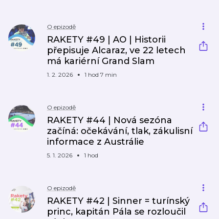
O epizodě
RAKETY #49 | AO | Historii
přepisuje Alcaraz, ve 22 letech
má kariérní Grand Slam
1. 2. 2026
1 hod 7 min
O epizodě
RAKETY #44 | Nová sezóna
začíná: očekávání, tlak, zákulisní
informace z Austrálie
5. 1. 2026
1 hod
O epizodě
RAKETY #42 | Sinner = turínský
princ, kapitán Pála se rozloučil