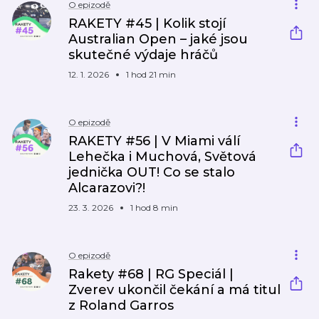
O epizodě
RAKETY #45 | Kolik stojí
Australian Open – jaké jsou
skutečné výdaje hráčů
12. 1. 2026
1 hod 21 min
O epizodě
RAKETY #56 | V Miami válí
Lehečka i Muchová, Světová
jednička OUT! Co se stalo
Alcarazovi?!
23. 3. 2026
1 hod 8 min
O epizodě
Rakety #68 | RG Speciál |
Zverev ukončil čekání a má titul
z Roland Garros