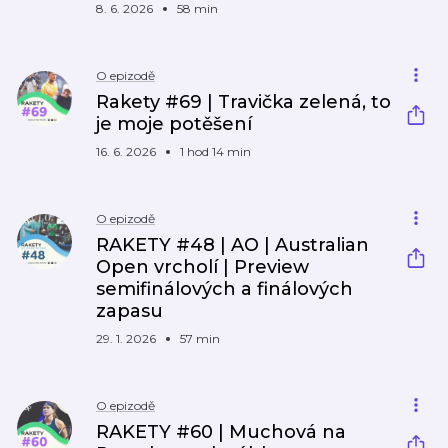
8. 6. 2026
58 min
O epizodě
Rakety #69 | Travička zelená, to
je moje potěšení
16. 6. 2026
1 hod 14 min
O epizodě
RAKETY #48 | AO | Australian
Open vrcholí | Preview
semifinálových a finálových
zapasu
29. 1. 2026
57 min
O epizodě
RAKETY #60 | Muchová na