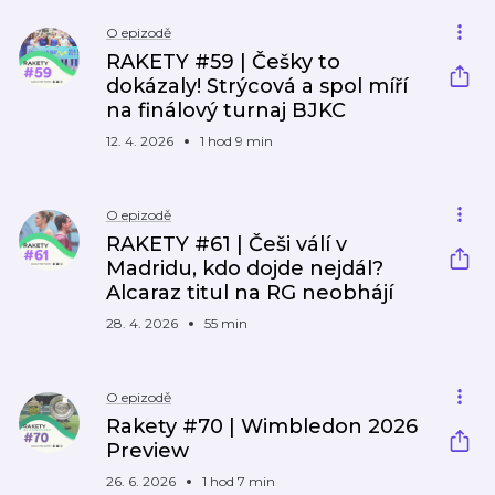
O epizodě
RAKETY #59 | Češky to
dokázaly! Strýcová a spol míří
na finálový turnaj BJKC
12. 4. 2026
1 hod 9 min
O epizodě
RAKETY #61 | Češi válí v
Madridu, kdo dojde nejdál?
Alcaraz titul na RG neobhájí
28. 4. 2026
55 min
O epizodě
Rakety #70 | Wimbledon 2026
Preview
26. 6. 2026
1 hod 7 min