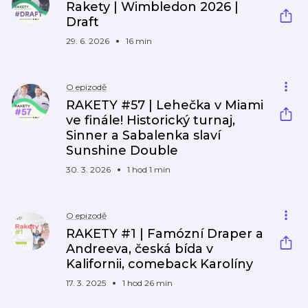
Rakety | Wimbledon 2026 |
Draft
29. 6. 2026
16 min
O epizodě
RAKETY #57 | Lehečka v Miami
ve finále! Historický turnaj,
Sinner a Sabalenka slaví
Sunshine Double
30. 3. 2026
1 hod 1 min
O epizodě
RAKETY #1 | Famózní Draper a
Andreeva, česká bída v
Kalifornii, comeback Karolíny
17. 3. 2025
1 hod 26 min