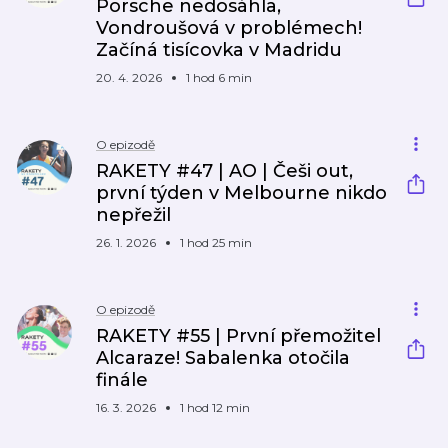
Porsche nedosáhla,
Vondroušová v problémech!
Začíná tisícovka v Madridu
20. 4. 2026
1 hod 6 min
O epizodě
RAKETY #47 | AO | Češi out,
první týden v Melbourne nikdo
nepřežil
26. 1. 2026
1 hod 25 min
O epizodě
RAKETY #55 | První přemožitel
Alcaraze! Sabalenka otočila
finále
16. 3. 2026
1 hod 12 min