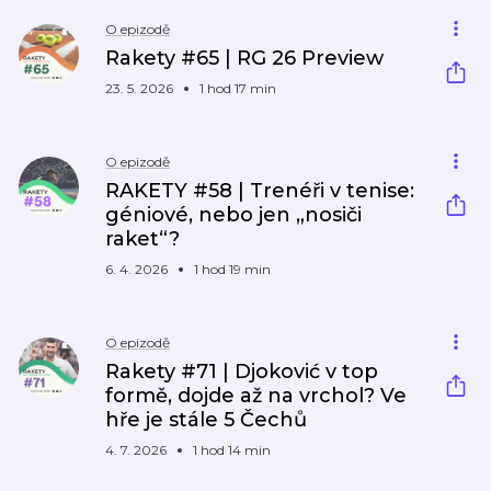
O epizodě
Rakety #65 | RG 26 Preview
23. 5. 2026
1 hod 17 min
O epizodě
RAKETY #58 | Trenéři v tenise:
géniové, nebo jen „nosiči
raket“?
6. 4. 2026
1 hod 19 min
O epizodě
Rakety #71 | Djoković v top
formě, dojde až na vrchol? Ve
hře je stále 5 Čechů
4. 7. 2026
1 hod 14 min