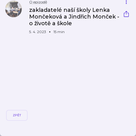
O epizodě
zakladatelé naší školy Lenka
Mončeková a Jindřich Monček -
o životě a škole
5. 4. 2023
15 min
ZPĚT