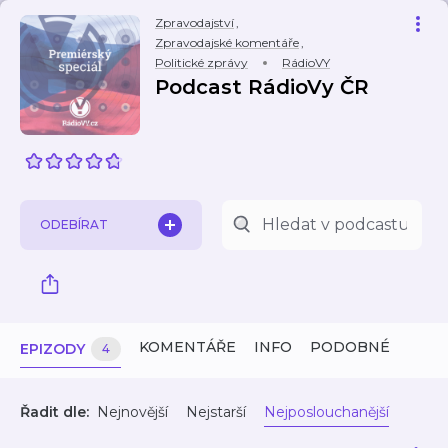
Zpravodajství
,
Zpravodajské komentáře
,
Politické zprávy
RádioVY
Podcast RádioVy ČR
ODEBÍRAT
KOMENTÁŘE
INFO
PODOBNÉ
EPIZODY
4
Řadit dle:
Nejnovější
Nejstarší
Nejposlouchanější