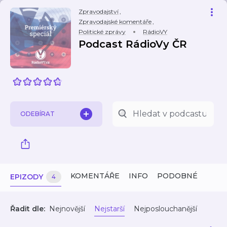
Zpravodajství
,
Zpravodajské komentáře
,
Politické zprávy
RádioVY
Podcast RádioVy ČR
ODEBÍRAT
KOMENTÁŘE
INFO
PODOBNÉ
EPIZODY
4
Řadit dle:
Nejnovější
Nejstarší
Nejposlouchanější