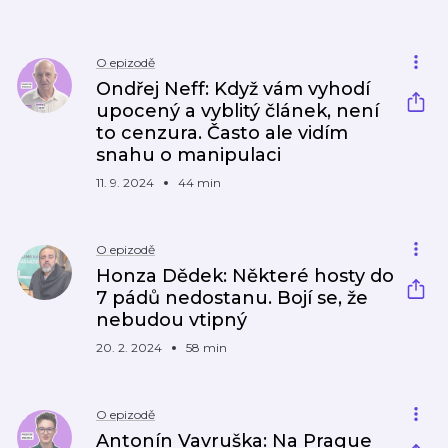
O epizodě
Ondřej Neff: Když vám vyhodí
upocený a vyblitý článek, není
to cenzura. Často ale vidím
snahu o manipulaci
11. 9. 2024
44 min
O epizodě
Honza Dědek: Některé hosty do
7 pádů nedostanu. Bojí se, že
nebudou vtipný
20. 2. 2024
58 min
O epizodě
Antonín Vavruška: Na Prague