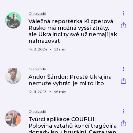
O epizodě
Válečná reportérka Klicperová:
Rusko má možná vyšší ztráty,
ale Ukrajinci ty své už nemají jak
nahrazovat
14. 8. 2024
53 min
O epizodě
Andor Šándor: Prostě Ukrajina
nemůže vyhrát, je mi to líto
12. 11. 2023
46 min
O epizodě
Tvůrci aplikace COUPLII:
Polovina vztahů končí tragédií a
dopady jsou brutální. Cesta ven