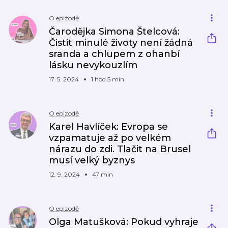
O epizodě
Čarodějka Simona Štelcová:
Čistit minulé životy není žádná
sranda a chlupem z ohanbí
lásku nevykouzlím
17. 5. 2024
1 hod 5 min
O epizodě
Karel Havlíček: Evropa se
vzpamatuje až po velkém
nárazu do zdi. Tlačit na Brusel
musí velký byznys
12. 9. 2024
47 min
O epizodě
Olga Matušková: Pokud vyhraje