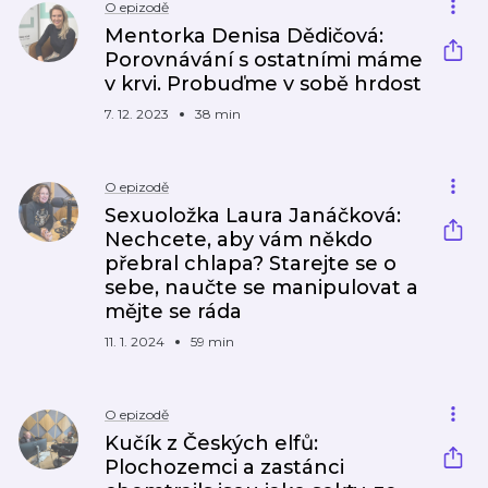
O epizodě
Mentorka Denisa Dědičová:
Porovnávání s ostatními máme
v krvi. Probuďme v sobě hrdost
7. 12. 2023
38 min
O epizodě
Sexuoložka Laura Janáčková:
Nechcete, aby vám někdo
přebral chlapa? Starejte se o
sebe, naučte se manipulovat a
mějte se ráda
11. 1. 2024
59 min
O epizodě
Kučík z Českých elfů:
Plochozemci a zastánci