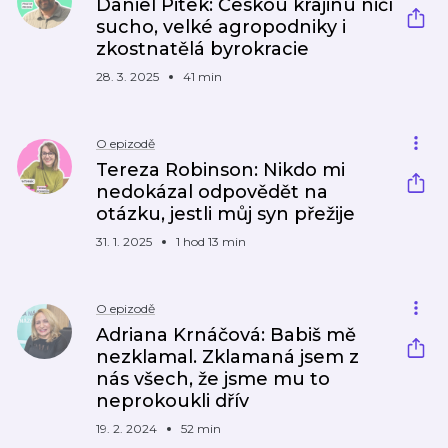
Daniel Pitek: Českou krajinu ničí
sucho, velké agropodniky i
zkostnatělá byrokracie
28. 3. 2025
41 min
O epizodě
Tereza Robinson: Nikdo mi
nedokázal odpovědět na
otázku, jestli můj syn přežije
31. 1. 2025
1 hod 13 min
O epizodě
Adriana Krnáčová: Babiš mě
nezklamal. Zklamaná jsem z
nás všech, že jsme mu to
neprokoukli dřív
19. 2. 2024
52 min