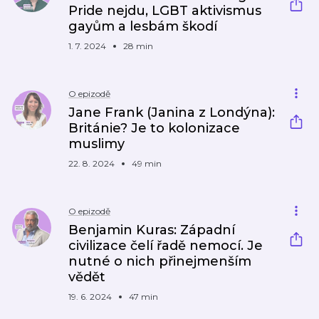
Pride nejdu, LGBT aktivismus
gayům a lesbám škodí
1. 7. 2024
28 min
O epizodě
Jane Frank (Janina z Londýna):
Británie? Je to kolonizace
muslimy
22. 8. 2024
49 min
O epizodě
Benjamin Kuras: Západní
civilizace čelí řadě nemocí. Je
nutné o nich přinejmenším
vědět
19. 6. 2024
47 min