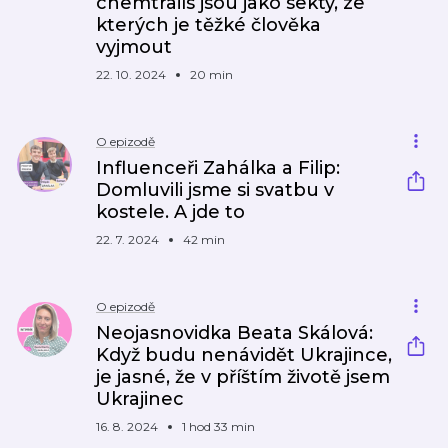
chemtrails jsou jako sekty, ze
kterých je těžké člověka
vyjmout
22. 10. 2024
20 min
O epizodě
Influenceři Zahálka a Filip:
Domluvili jsme si svatbu v
kostele. A jde to
22. 7. 2024
42 min
O epizodě
Neojasnovidka Beata Skálová:
Když budu nenávidět Ukrajince,
je jasné, že v příštím životě jsem
Ukrajinec
16. 8. 2024
1 hod 33 min