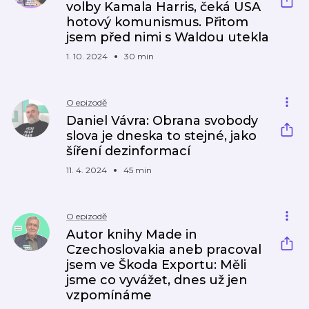
volby Kamala Harris, čeká USA
hotový komunismus. Přitom
jsem před nimi s Waldou utekla
1. 10. 2024
30 min
O epizodě
Daniel Vávra: Obrana svobody
slova je dneska to stejné, jako
šíření dezinformací
11. 4. 2024
45 min
O epizodě
Autor knihy Made in
Czechoslovakia aneb pracoval
jsem ve Škoda Exportu: Měli
jsme co vyvážet, dnes už jen
vzpomínáme