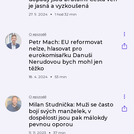
je jasná a vyzkoušená
27. 9. 2024
1 hod 32 min
O epizodě
Petr Mach: EU reformovat
nelze, hlasovat pro
eurokomisařku Danuši
Nerudovou bych mohl jen
těžko
18. 4. 2024
53 min
O epizodě
Milan Studnička: Muži se často
bojí svých manželek, v
dospělosti jsou pak málokdy
pevnou oporou
11. 11. 2023
37 min