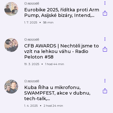
O epizodě
Eurobike 2025, řídítka proti Arm
Pump, Asijské bizáry, Intend,...
1. 7. 2025
58 min
O epizodě
CFB AWARDS | Nechtěli jsme to
vzít na lehkou váhu - Radio
Peloton #58
19. 3. 2025
1 hod 44 min
O epizodě
Kuba Říha u mikrofonu,
SWAMPFEST, akce v dubnu,
tech-talk,...
1. 4. 2025
2 hod 24 min