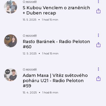
O epizodě
S Kubou Venclem o zraněních
+ Duben recap
15. 5. 2025
1 hod 15 min
O epizodě
Rasťo Baránek - Radio Peloton
#60
12. 5. 2025
1 hod 15 min
O epizodě
Adam Maxa | Vítěz světového
poháru U21 - Radio Peloton
#59
15. 4. 2025
1 hod 8 min