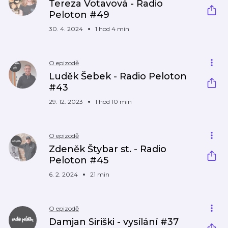
Tereza Votavová - Radio
Peloton #49
30. 4. 2024
1 hod 4 min
O epizodě
Luděk Šebek - Radio Peloton
#43
29. 12. 2023
1 hod 10 min
O epizodě
Zdeněk Štybar st. - Radio
Peloton #45
6. 2. 2024
21 min
O epizodě
Damjan Siriški - vysílání #37