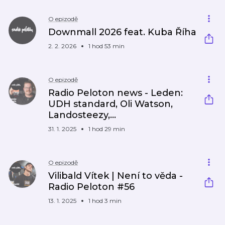
O epizodě
Downmall 2026 feat. Kuba Říha
2. 2. 2026
1 hod 53 min
O epizodě
Radio Peloton news - Leden:
UDH standard, Oli Watson,
Landosteezy,...
31. 1. 2025
1 hod 29 min
O epizodě
Vilibald Vítek | Není to věda -
Radio Peloton #56
13. 1. 2025
1 hod 3 min