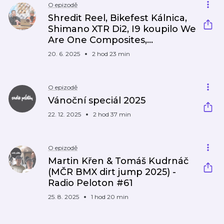
O epizodě
Shredit Reel, Bikefest Kálnica,
Shimano XTR Di2, I9 koupilo We
Are One Composites,...
20. 6. 2025
2 hod 23 min
O epizodě
Vánoční speciál 2025
22. 12. 2025
2 hod 37 min
O epizodě
Martin Křen & Tomáš Kudrnáč
(MČR BMX dirt jump 2025) -
Radio Peloton #61
25. 8. 2025
1 hod 20 min