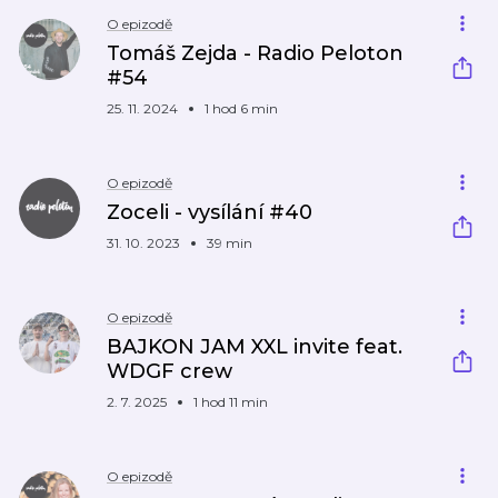
O epizodě
Tomáš Zejda - Radio Peloton
#54
25. 11. 2024
1 hod 6 min
O epizodě
Zoceli - vysílání #40
31. 10. 2023
39 min
O epizodě
BAJKON JAM XXL invite feat.
WDGF crew
2. 7. 2025
1 hod 11 min
O epizodě