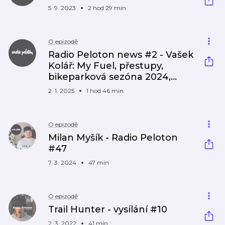
5. 9. 2023
2 hod 29 min
O epizodě
Radio Peloton news #2 - Vašek
Kolář: My Fuel, přestupy,
bikeparková sezóna 2024,...
2. 1. 2025
1 hod 46 min
O epizodě
Milan Myšík - Radio Peloton
#47
7. 3. 2024
47 min
O epizodě
Trail Hunter - vysílání #10
2. 3. 2022
41 min