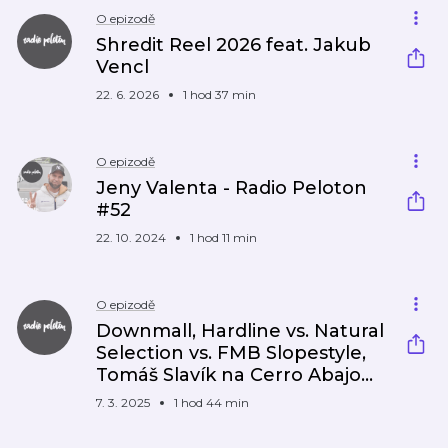
O epizodě
Shredit Reel 2026 feat. Jakub
Vencl
22. 6. 2026
1 hod 37 min
O epizodě
Jeny Valenta - Radio Peloton
#52
22. 10. 2024
1 hod 11 min
O epizodě
Downmall, Hardline vs. Natural
Selection vs. FMB Slopestyle,
Tomáš Slavík na Cerro Abajo...
7. 3. 2025
1 hod 44 min