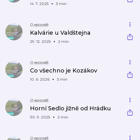
14. 7. 2025
3 min
O epizodě
Kalvárie u Valdštejna
29. 12. 2025
2 min
O epizodě
Co všechno je Kozákov
10. 6. 2026
3 min
O epizodě
Horní Sedlo jižně od Hrádku
30. 9. 2025
2 min
O epizodě