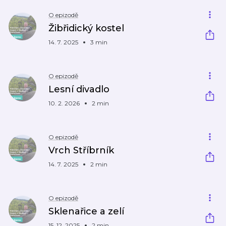
O epizodě
Žibřidický kostel
14. 7. 2025
3 min
O epizodě
Lesní divadlo
10. 2. 2026
2 min
O epizodě
Vrch Stříbrník
14. 7. 2025
2 min
O epizodě
Sklenařice a zelí
15. 12. 2025
2 min