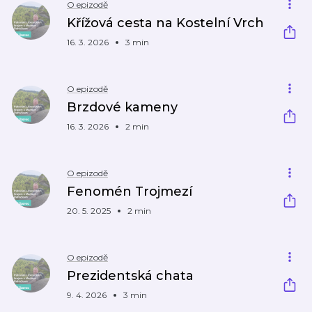
O epizodě
Křížová cesta na Kostelní Vrch
16. 3. 2026
3 min
O epizodě
Brzdové kameny
16. 3. 2026
2 min
O epizodě
Fenomén Trojmezí
20. 5. 2025
2 min
O epizodě
Prezidentská chata
9. 4. 2026
3 min