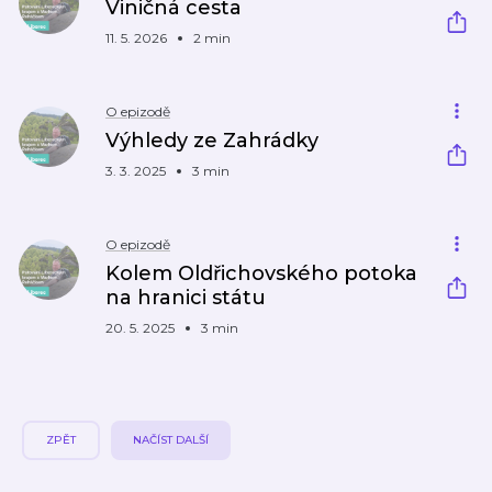
Viničná cesta
11. 5. 2026
2 min
O epizodě
Výhledy ze Zahrádky
3. 3. 2025
3 min
O epizodě
Kolem Oldřichovského potoka
na hranici státu
20. 5. 2025
3 min
ZPĚT
NAČÍST DALŠÍ