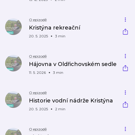
O epizodě
Kristýna rekreační
20. 5. 2025
3 min
O epizodě
Hájovna v Oldřichovském sedle
11. 5. 2026
3 min
O epizodě
Historie vodní nádrže Kristýna
20. 5. 2025
2 min
O epizodě