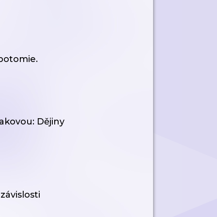
botomie.
takovou: Dějiny
závislosti