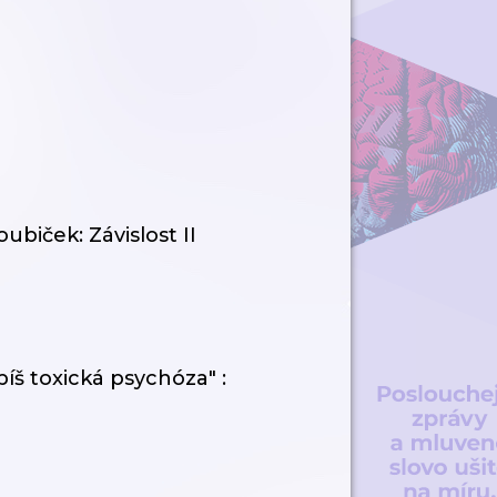
ubiček: Závislost II
píš toxická psychóza" :