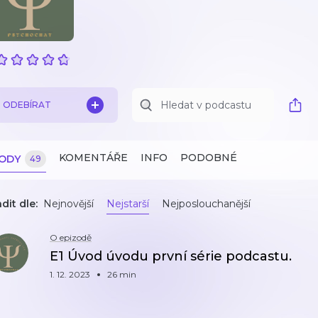
ODEBÍRAT
KOMENTÁŘE
INFO
PODOBNÉ
ZODY
49
dit dle:
Nejnovější
Nejstarší
Nejposlouchanější
O epizodě
E1 Úvod úvodu první série podcastu.
1. 12. 2023
26 min