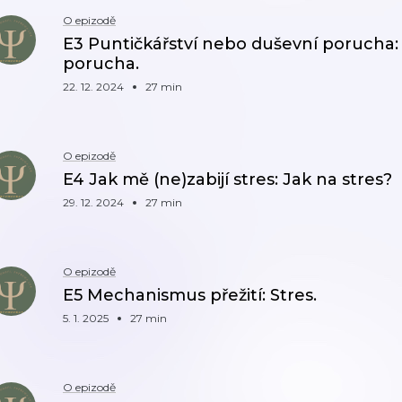
O epizodě
E3 Puntičkářství nebo duševní porucha
porucha.
22. 12. 2024
27 min
O epizodě
E4 Jak mě (ne)zabijí stres: Jak na stres?
29. 12. 2024
27 min
O epizodě
E5 Mechanismus přežití: Stres.
5. 1. 2025
27 min
O epizodě