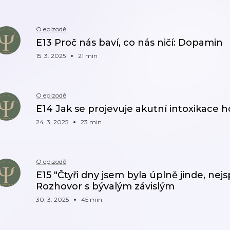
O epizodě
E13 Proč nás baví, co nás ničí: Dopamin
15. 3. 2025
21 min
O epizodě
E14 Jak se projevuje akutní intoxikace ho
24. 3. 2025
23 min
O epizodě
E15 "Čtyři dny jsem byla úplně jinde, nejs
Rozhovor s bývalým závislým
30. 3. 2025
45 min