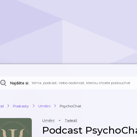
Najděte si:
od
Podcasty
Umění
PsychoChat
Umění
Tadeáš
Podcast PsychoCh