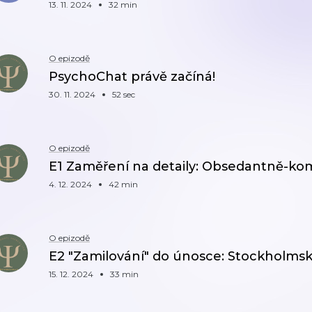
13. 11. 2024
32 min
O epizodě
PsychoChat právě začíná!
30. 11. 2024
52 sec
O epizodě
E1 Zaměření na detaily: Obsedantně-ko
4. 12. 2024
42 min
O epizodě
E2 "Zamilování" do únosce: Stockholms
15. 12. 2024
33 min