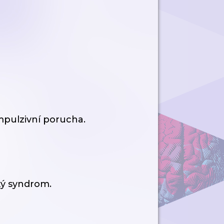
mpulzivní porucha.
ký syndrom.