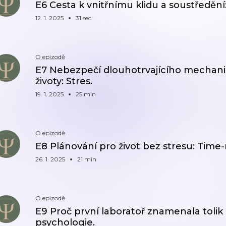
E6 Cesta k vnitřnímu klidu a soustředění
12. 1. 2025
31 sec
O epizodě
E7 Nebezpečí dlouhotrvajícího mechani
životy: Stres.
19. 1. 2025
25 min
O epizodě
E8 Plánování pro život bez stresu: Ti
26. 1. 2025
21 min
O epizodě
E9 Proč první laboratoř znamenala tolik 
psychologie.