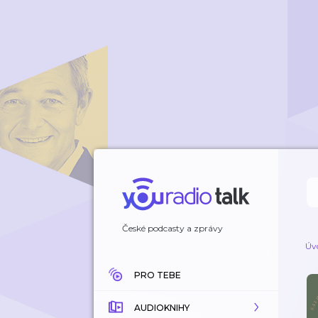
České podcasty a zprávy
Úv
PRO TEBE
AUDIOKNIHY