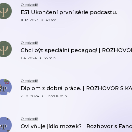
O epizodě
E51 Ukončení první série podcastu.
11. 12. 2023
49 sec
O epizodě
Chci být speciální pedagog! | ROZH
1. 4. 2024
35 min
O epizodě
Diplom ≠ dobrá práce. | ROZHOVOR S
2. 10. 2024
1 hod 16 min
O epizodě
Ovlivňuje jídlo mozek? | Rozhovor s F