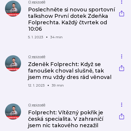
O epizodě
Poslechněte si novou sportovní
talkshow První dotek Zdeňka
Folprechta. Každý čtvrtek od
10:06
5. 1. 2023
34 min
O epizodě
Zdeněk Folprecht: Když se
fanoušek choval slušně, tak
jsem mu vždy dres rád věnoval
12. 1. 2023
39 min
O epizodě
Folprecht: Vítězný pokřik je
česká specialita. V zahraničí
jsem nic takového nezažil