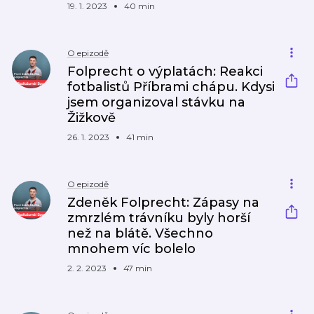
19. 1. 2023
40 min
O epizodě
Folprecht o výplatách: Reakci
fotbalistů Příbrami chápu. Kdysi
jsem organizoval stávku na
Žižkově
26. 1. 2023
41 min
O epizodě
Zdeněk Folprecht: Zápasy na
zmrzlém trávníku byly horší
než na blátě. Všechno
mnohem víc bolelo
2. 2. 2023
47 min