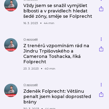
Vždy jsem se snažil vymýšlet
blbosti a v pravidlech hledat
šedé zóny, směje se Folprecht
16. 3. 2023
44 min
O epizodě
Z trenérů vzpomínám rád na
Jindru Trpišovského a
Camerona Toshacka, říká
Folprecht
23. 3. 2023
40 min
O epizodě
Zdeněk Folprecht: Většinu
penalt jsem kopal doprostřed
brány
30. 3. 2023
44 min