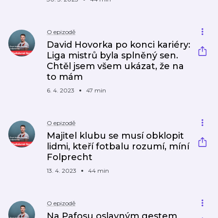
O epizodě
David Hovorka po konci kariéry:
Liga mistrů byla splněný sen.
Chtěl jsem všem ukázat, že na
to mám
6. 4. 2023
47 min
O epizodě
Majitel klubu se musí obklopit
lidmi, kteří fotbalu rozumí, míní
Folprecht
13. 4. 2023
44 min
O epizodě
Na Pafosu oslavným gestem