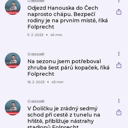
O epizodě
Odjezd Hanouska do Čech
naprosto chápu. Bezpečí
rodiny je na prvním místě, říká
Folprecht
9. 2. 2023
49 min
O epizodě
Na sezonu jsem potřeboval
zhruba šest párů kopaček, říká
Folprecht
16. 2. 2023
43 min
O epizodě
V Ďolíčku je zrádný sedmý
schod při cestě z tunelu na
hřiště, přibližuje nástrahy
stadionů Folprecht