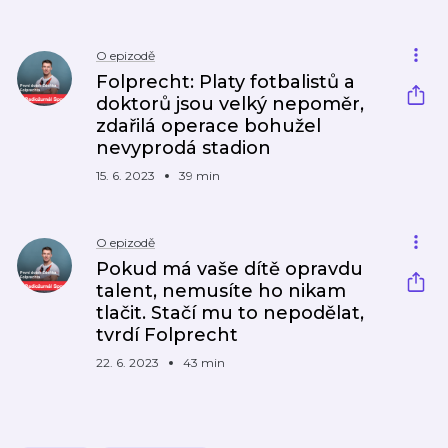
O epizodě
Folprecht: Platy fotbalistů a
doktorů jsou velký nepoměr,
zdařilá operace bohužel
nevyprodá stadion
15. 6. 2023
39 min
O epizodě
Pokud má vaše dítě opravdu
talent, nemusíte ho nikam
tlačit. Stačí mu to nepodělat,
tvrdí Folprecht
22. 6. 2023
43 min