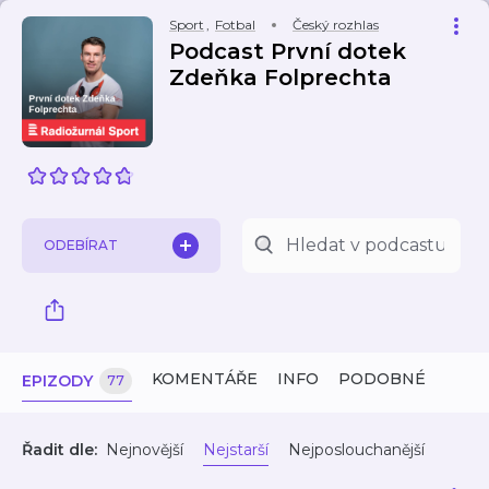
Sport
,
Fotbal
Český rozhlas
Podcast První dotek
Zdeňka Folprechta
ODEBÍRAT
KOMENTÁŘE
INFO
PODOBNÉ
EPIZODY
77
Řadit dle:
Nejnovější
Nejstarší
Nejposlouchanější