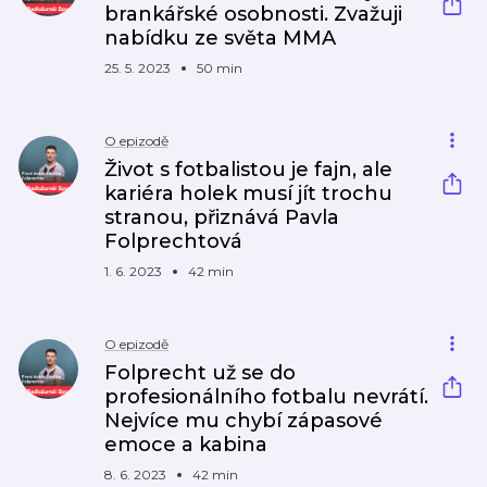
brankářské osobnosti. Zvažuji
nabídku ze světa MMA
25. 5. 2023
50 min
O epizodě
Život s fotbalistou je fajn, ale
kariéra holek musí jít trochu
stranou, přiznává Pavla
Folprechtová
1. 6. 2023
42 min
O epizodě
Folprecht už se do
profesionálního fotbalu nevrátí.
Nejvíce mu chybí zápasové
emoce a kabina
8. 6. 2023
42 min