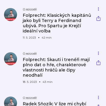
O epizodě
Folprecht: Klasických kapitánů
jako byli Terry a Ferdinand
ubývá. Pro Spartu je Krejčí
ideální volba
11. 5. 2023
42 min
O epizodě
Folprecht: Skauti i trenéři mají
plno dat o hře, charakterové
vlastnosti hráčů ale čipy
neodhalí
18. 5. 2023
43 min
O epizodě
Radek Sňozík: V lize mi chybí