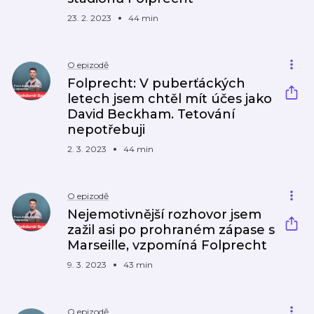
23. 2. 2023
44 min
O epizodě
Folprecht: V puberťáckých
letech jsem chtěl mít účes jako
David Beckham. Tetování
nepotřebuji
2. 3. 2023
44 min
O epizodě
Nejemotivnější rozhovor jsem
zažil asi po prohraném zápase s
Marseille, vzpomíná Folprecht
9. 3. 2023
43 min
O epizodě