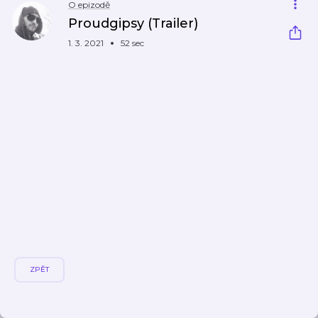
O epizodě
Proudgipsy (Trailer)
1. 3. 2021
52 sec
ZPĚT