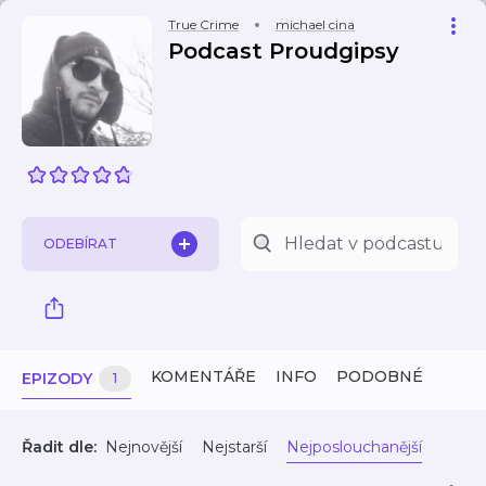
True Crime
michael cina
Podcast Proudgipsy
ODEBÍRAT
KOMENTÁŘE
INFO
PODOBNÉ
EPIZODY
1
Řadit dle:
Nejnovější
Nejstarší
Nejposlouchanější