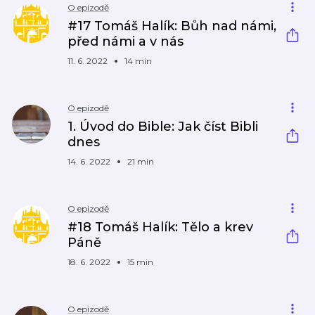
O epizodě
#17 Tomáš Halík: Bůh nad námi,
před námi a v nás
11. 6. 2022
14 min
O epizodě
1. Úvod do Bible: Jak číst Bibli
dnes
14. 6. 2022
21 min
O epizodě
#18 Tomáš Halík: Tělo a krev
Páně
18. 6. 2022
15 min
O epizodě