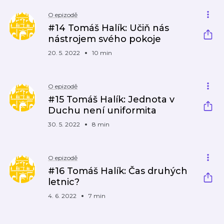
O epizodě
#14 Tomáš Halík: Učiň nás
nástrojem svého pokoje
20. 5. 2022
10 min
O epizodě
#15 Tomáš Halík: Jednota v
Duchu není uniformita
30. 5. 2022
8 min
O epizodě
#16 Tomáš Halík: Čas druhých
letnic?
4. 6. 2022
7 min