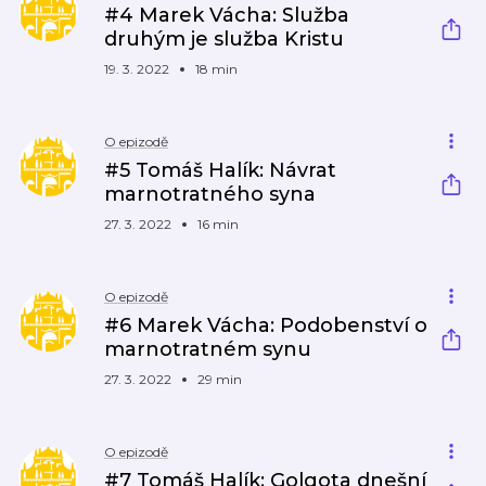
#4 Marek Vácha: Služba
druhým je služba Kristu
19. 3. 2022
18 min
O epizodě
#5 Tomáš Halík: Návrat
marnotratného syna
27. 3. 2022
16 min
O epizodě
#6 Marek Vácha: Podobenství o
marnotratném synu
27. 3. 2022
29 min
O epizodě
#7 Tomáš Halík: Golgota dnešní