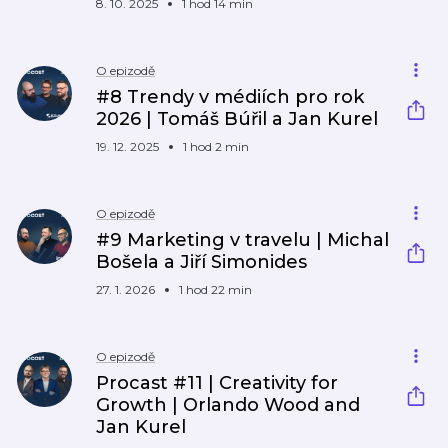
8. 10. 2025
1 hod 14 min
O epizodě
#8 Trendy v médiích pro rok
2026 | Tomáš Búřil a Jan Kurel
19. 12. 2025
1 hod 2 min
O epizodě
#9 Marketing v travelu | Michal
Bošela a Jiří Simonides
27. 1. 2026
1 hod 22 min
O epizodě
Procast #11 | Creativity for
Growth | Orlando Wood and
Jan Kurel