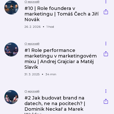
O epizodě
#10 | Role foundera v
marketingu | Tomáš Čech a Jiří
Novák
26. 2. 2026
1 hod
O epizodě
#1 Role performance
marketingu v marketingovém
mixu | Andrej Grajciar a Matěj
Slavík
31. 3. 2025
34 min
O epizodě
#2 Jak budovat brand na
datech, ne na pocitech? |
Dominik Neckař a Marek