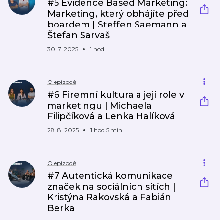
#5 Evidence Based Marketing:
Marketing, který obhájíte před
boardem | Steffen Saemann a
Štefan Sarvaš
30. 7. 2025
1 hod
O epizodě
#6 Firemní kultura a její role v
marketingu | Michaela
Filipčíková a Lenka Halíková
28. 8. 2025
1 hod 5 min
O epizodě
#7 Autentická komunikace
značek na sociálních sítích |
Kristýna Rakovská a Fabián
Berka