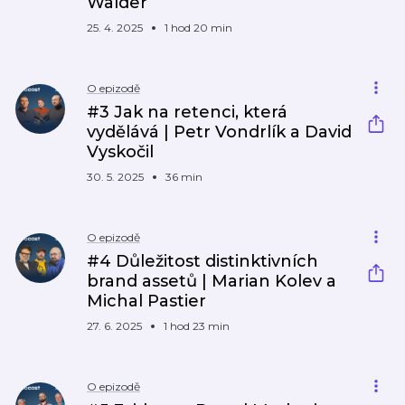
Walder
25. 4. 2025
1 hod 20 min
O epizodě
#3 Jak na retenci, která
vydělává | Petr Vondrlík a David
Vyskočil
30. 5. 2025
36 min
O epizodě
#4 Důležitost distinktivních
brand assetů | Marian Kolev a
Michal Pastier
27. 6. 2025
1 hod 23 min
O epizodě