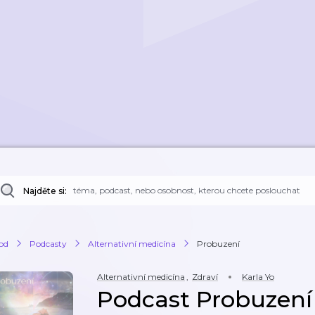
Najděte si:
od
Podcasty
Alternativní medicína
Probuzení
Alternativní medicína
,
Zdraví
Karla Yo
Podcast Probuzení