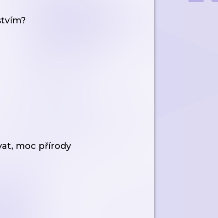
stvím?
vat, moc přírody