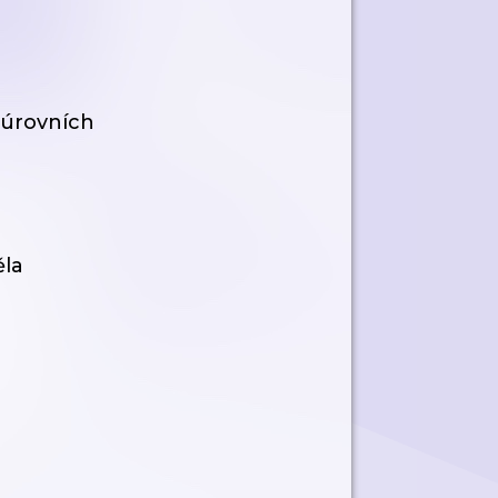
 úrovních
ěla