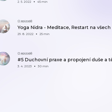
2. 5. 2022
45 min
O epizodě
Yoga Nidra - Meditace, Restart na všech
29. 8. 2022
25 min
O epizodě
#5 Duchovní praxe a propojení duše a t
3. 4. 2023
30 min