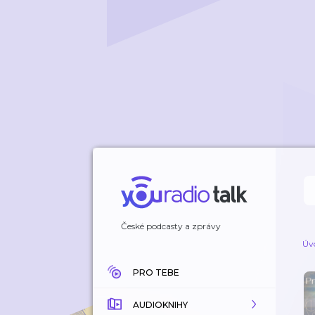
České podcasty a zprávy
Úv
PRO TEBE
AUDIOKNIHY