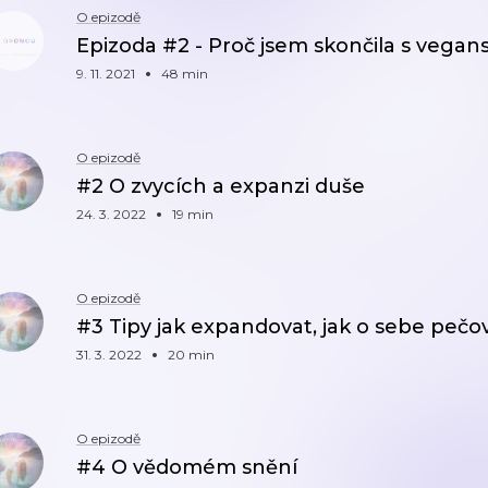
O epizodě
Epizoda #2 - Proč jsem skončila s vegan
9. 11. 2021
48 min
O epizodě
#2 O zvycích a expanzi duše
24. 3. 2022
19 min
O epizodě
#3 Tipy jak expandovat, jak o sebe pečo
31. 3. 2022
20 min
O epizodě
#4 O vědomém snění