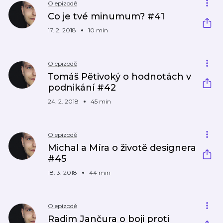
O epizodě
Co je tvé minumum? #41
17. 2. 2018
10 min
O epizodě
Tomáš Pětivoký o hodnotách v
podnikání #42
24. 2. 2018
45 min
O epizodě
Michal a Míra o životě designera
#45
18. 3. 2018
44 min
O epizodě
Radim Jančura o boji proti