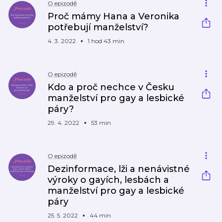
O epizodě
Proč mámy Hana a Veronika
potřebují manželství?
4. 3. 2022
1 hod 43 min
O epizodě
Kdo a proč nechce v Česku
manželství pro gay a lesbické
páry?
29. 4. 2022
53 min
O epizodě
Dezinformace, lži a nenávistné
výroky o gayích, lesbách a
manželství pro gay a lesbické
páry
25. 5. 2022
44 min