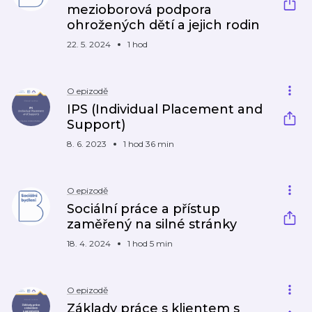
mezioborová podpora
ohrožených dětí a jejich rodin
22. 5. 2024
1 hod
O epizodě
IPS (Individual Placement and
Support)
8. 6. 2023
1 hod 36 min
O epizodě
Sociální práce a přístup
zaměřený na silné stránky
18. 4. 2024
1 hod 5 min
O epizodě
Základy práce s klientem s