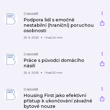
O epizodě
Podpora lidí s emočně
nestabilní (hraniční) poruchou
osobnosti
25. 6. 2025
1 hod 24 min
O epizodě
Práce s původci domácího
násilí
25. 6. 2025
1 hod 32 min
O epizodě
Housing First jako efektivní
přístup k ukončování závažné
bytové nouze