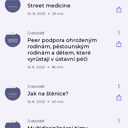
Street medicine
10. 8. 2023
53 min
O epizodě
Peer podpora ohroženým
rodinám, pěstounským
rodinám a dětem, které
vyrůstají v ústavní péči
16. 8. 2023
58 min
O epizodě
Jak na štěnice?
16. 8. 2023
49 min
O epizodě