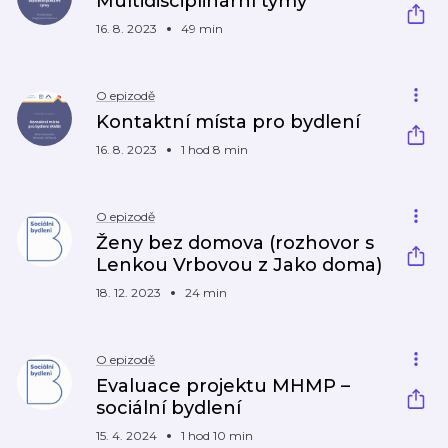
Multidisciplinární týmy
16. 8. 2023
49 min
O epizodě
Kontaktní místa pro bydlení
16. 8. 2023
1 hod 8 min
O epizodě
Ženy bez domova (rozhovor s
Lenkou Vrbovou z Jako doma)
18. 12. 2023
24 min
O epizodě
Evaluace projektu MHMP –
sociální bydlení
15. 4. 2024
1 hod 10 min