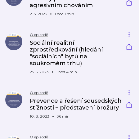
agresivním chováním
2. 3. 2023
1 hod 1 min
O epizodě
Sociální realitní
zprostředkování (hledání
"sociálních" bytů na
soukromém trhu)
25. 5. 2023
1 hod 4 min
O epizodě
Prevence a řešení sousedských
stížností – představení brožury
10. 8. 2023
36 min
O epizodě