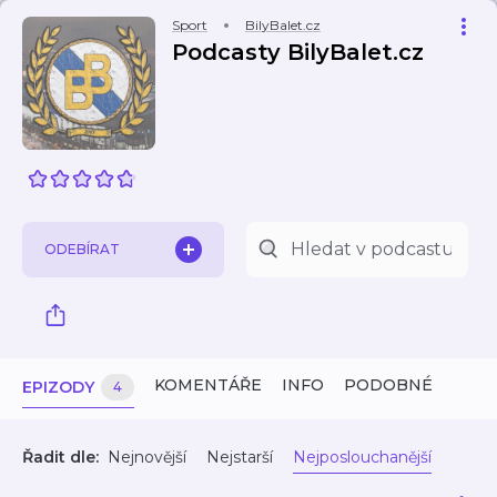
Sport
BilyBalet.cz
Podcasty BilyBalet.cz
ODEBÍRAT
KOMENTÁŘE
INFO
PODOBNÉ
EPIZODY
4
Řadit dle:
Nejnovější
Nejstarší
Nejposlouchanější