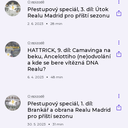
O epizodě
Přestupový speciál, 3. díl: Útok
Realu Madrid pro příští sezonu
2. 6. 2023
28 min
O epizodě
HATTRICK, 9. díl: Camavinga na
beku, Ancelottiho (ne)odvolání
a kde se bere vítězná DNA
Realu?
6. 4. 2023
48 min
O epizodě
Přestupový speciál, 1. díl:
Brankář a obrana Realu Madrid
pro příští sezonu
30. 5. 2023
31 min