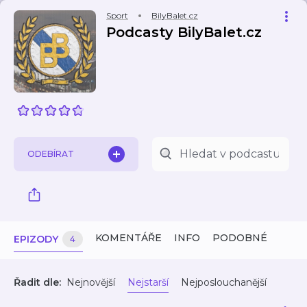
Sport
BilyBalet.cz
Podcasty BilyBalet.cz
ODEBÍRAT
KOMENTÁŘE
INFO
PODOBNÉ
EPIZODY
4
Řadit dle:
Nejnovější
Nejstarší
Nejposlouchanější