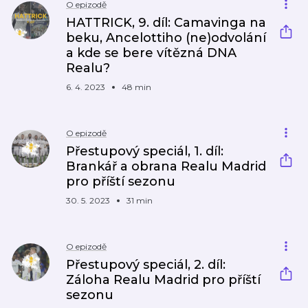
O epizodě
HATTRICK, 9. díl: Camavinga na
beku, Ancelottiho (ne)odvolání
a kde se bere vítězná DNA
Realu?
6. 4. 2023
48 min
O epizodě
Přestupový speciál, 1. díl:
Brankář a obrana Realu Madrid
pro příští sezonu
30. 5. 2023
31 min
O epizodě
Přestupový speciál, 2. díl:
Záloha Realu Madrid pro příští
sezonu