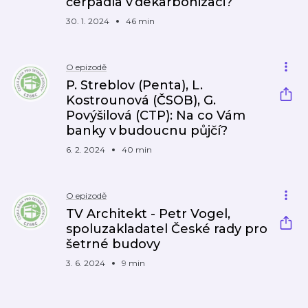
čerpadla v dekarbonizaci?
30. 1. 2024
46 min
O epizodě
P. Streblov (Penta), L.
Kostrounová (ČSOB), G.
Povýšilová (CTP): Na co Vám
banky v budoucnu půjčí?
6. 2. 2024
40 min
O epizodě
TV Architekt - Petr Vogel,
spoluzakladatel České rady pro
šetrné budovy
3. 6. 2024
9 min