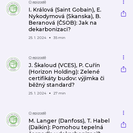
O epizodě
I. Králová (Saint Gobain), E.
Nykodymová (Skanska), B.
Beranová (ČSOB): Jak na
dekarbonizaci?
25. 1. 2024
35 min
O epizodě
J. Škaloud (VCES), P. Cuřín
(Horizon Holding): Zelené
certifikáty budov: výjimka či
běžný standard?
25. 1. 2024
27 min
O epizodě
M. Langer (Danfoss), T. Habel
(Daikin): Pomohou tepelná