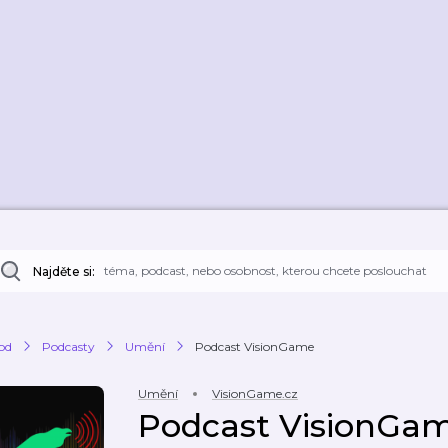
Najděte si:
od
Podcasty
Umění
Podcast VisionGame
Umění
VisionGame.cz
Podcast VisionGa