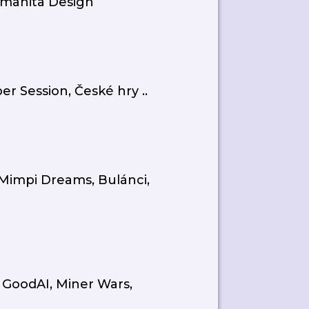
 Amanita Design
r Session, České hry ..
 Mimpi Dreams, Bulánci,
 GoodAI, Miner Wars,