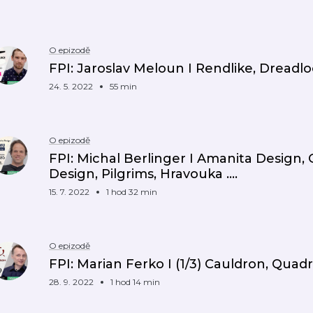
O epizodě
FPI: Jaroslav Meloun I Rendlike, Dreadloc
24. 5. 2022
55 min
O epizodě
FPI: Michal Berlinger I Amanita Design, 
Design, Pilgrims, Hravouka ....
15. 7. 2022
1 hod 32 min
O epizodě
FPI: Marian Ferko I (1/3) Cauldron, Quadra
28. 9. 2022
1 hod 14 min