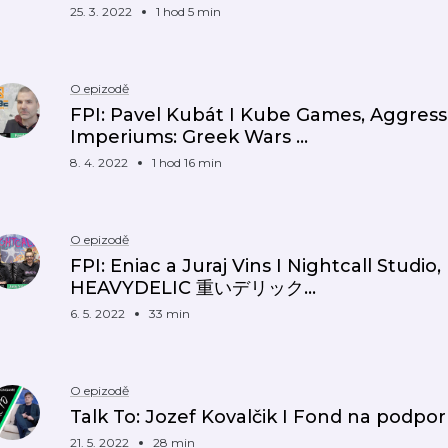
25. 3. 2022
1 hod 5 min
O epizodě
FPI: Pavel Kubát I Kube Games, Aggress
Imperiums: Greek Wars …
8. 4. 2022
1 hod 16 min
O epizodě
FPI: Eniac a Juraj Vins I Nightcall Studio,
HEAVYDELIC 重いデリック...
6. 5. 2022
33 min
O epizodě
Talk To: Jozef Kovalčik I Fond na podp
21. 5. 2022
28 min