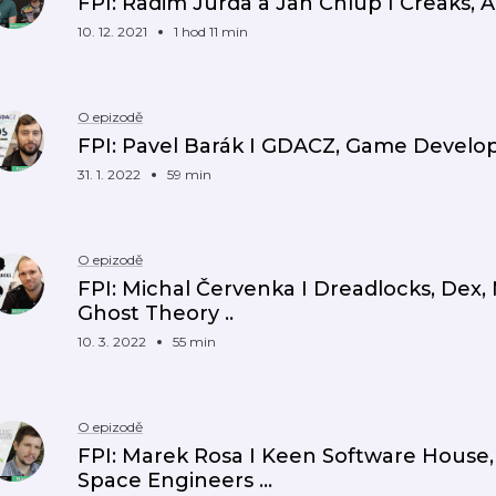
FPI: Radim Jurda a Jan Chlup I Creaks,
10. 12. 2021
1 hod 11 min
O epizodě
FPI: Pavel Barák I GDACZ, Game Develope
31. 1. 2022
59 min
O epizodě
FPI: Michal Červenka I Dreadlocks, Dex,
Ghost Theory ..
10. 3. 2022
55 min
O epizodě
FPI: Marek Rosa I Keen Software House,
Space Engineers ...