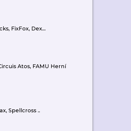
ks, FixFox, Dex...
Circuis Atos, FAMU Herní
x, Spellcross ..