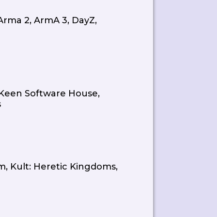
 Arma 2, ArmA 3, DayZ,
, Keen Software House,
s
m, Kult: Heretic Kingdoms,