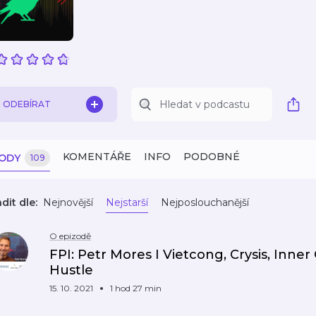
ODEBÍRAT
KOMENTÁŘE
INFO
PODOBNÉ
ZODY
109
dit dle:
Nejnovější
Nejstarší
Nejposlouchanější
O epizodě
FPI: Petr Mores I Vietcong, Crysis, Inne
Hustle
15. 10. 2021
1 hod 27 min