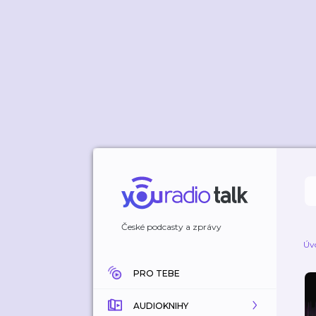
České podcasty a zprávy
Úv
PRO TEBE
AUDIOKNIHY