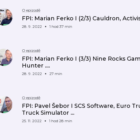
O epizodě
FPI: Marian Ferko I (2/3) Cauldron, Activis
28. 9. 2022
1 hod 37 min
O epizodě
FPI: Marian Ferko I (3/3) Nine Rocks Ga
Hunter ….
28. 9. 2022
27 min
O epizodě
FPI: Pavel Šebor I SCS Software, Euro T
Truck Simulator ...
25. 11. 2022
1 hod 28 min