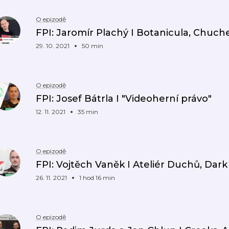
O epizodě
FPI: Jaromír Plachý I Botanicula, Chuc
29. 10. 2021
50 min
O epizodě
FPI: Josef Bátrla I "Videoherní právo"
12. 11. 2021
35 min
O epizodě
FPI: Vojtěch Vaněk I Ateliér Duchů, Dark T
26. 11. 2021
1 hod 16 min
O epizodě