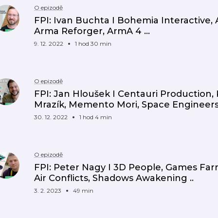
O epizodě
FPI: Ivan Buchta I Bohemia Interactive,
Arma Reforger, ArmA 4 ...
9. 12. 2022
1 hod 30 min
O epizodě
FPI: Jan Hloušek I Centauri Production
Mrazík, Memento Mori, Space Engineer
30. 12. 2022
1 hod 4 min
O epizodě
FPI: Peter Nagy I 3D People, Games Far
Air Conflicts, Shadows Awakening ..
3. 2. 2023
49 min