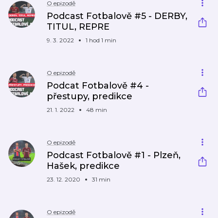
O epizodě
Podcast Fotbalově #5 - DERBY,
TITUL, REPRE
9. 3. 2022
1 hod 1 min
O epizodě
Podcat Fotbalově #4 -
přestupy, predikce
21. 1. 2022
48 min
O epizodě
Podcast Fotbalově #1 - Plzeň,
Hašek, predikce
23. 12. 2020
31 min
O epizodě