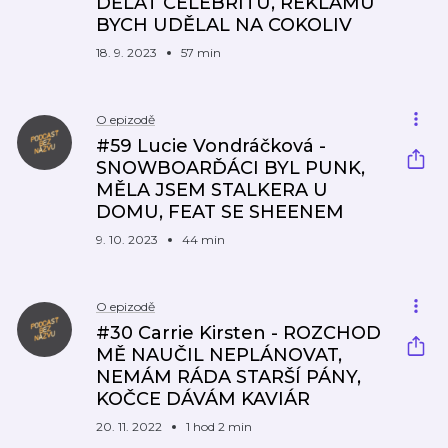
DĚLAT CELEBRITU, REKLAMU
BYCH UDĚLAL NA COKOLIV
18. 9. 2023
57 min
O epizodě
#59 Lucie Vondráčková -
SNOWBOARĎÁCI BYL PUNK,
MĚLA JSEM STALKERA U
DOMU, FEAT SE SHEENEM
9. 10. 2023
44 min
O epizodě
#30 Carrie Kirsten - ROZCHOD
MĚ NAUČIL NEPLÁNOVAT,
NEMÁM RÁDA STARŠÍ PÁNY,
KOČCE DÁVÁM KAVIÁR
20. 11. 2022
1 hod 2 min