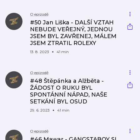
O epizodě
#50 Jan Liška - DALŠÍ VZTAH
NEBUDE VEŘEJNÝ, JEDNOU
JSEM BYL ZAVŘENEJ, MÁLEM
JSEM ZTRATIL ROLEXY
13. 8. 2023
41 min
O epizodě
#48 Štěpánka a Alžběta -
ŽÁDOST O RUKU BYL
SPONTÁNNÍ NÁPAD, NAŠE
SETKÁNÍ BYL OSUD
29. 6. 2023
41 min
O epizodě
#46 Mawar - GANGSTABOY SI