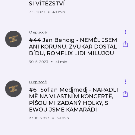
SI VÍTĚZSTVÍ
7. 5. 2023
49 min
O epizodě
#44 Jan Bendig - NEMĚL JSEM
ANI KORUNU, ZVUKAŘ DOSTAL
BÍDU, ROMFLIX LIDI MILUJOU
30. 5. 2023
41 min
O epizodě
#61 Sofian Medjmedj - NAPADLI
MĚ NA VLASTNÍM KONCERTĚ,
PÍŠOU MI ZADANÝ HOLKY, S
EWOU JSME KAMARÁDI
27. 10. 2023
39 min