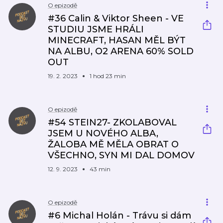
O epizodě
#36 Calin & Viktor Sheen - VE
STUDIU JSME HRÁLI
MINECRAFT, HASAN MĚL BÝT
NA ALBU, O2 ARENA 60% SOLD
OUT
19. 2. 2023
1 hod 23 min
O epizodě
#54 STEIN27- ZKOLABOVAL
JSEM U NOVÉHO ALBA,
ŽALOBA MĚ MĚLA OBRAT O
VŠECHNO, SYN MI DAL DOMOV
12. 9. 2023
43 min
O epizodě
#6 Michal Holán - Trávu si dám