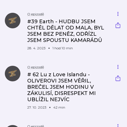
O epizodě
#39 Earth - HUDBU JSEM
CHTĚL DĚLAT OD MALA, BYL
JSEM BEZ PENĚZ, ODŘÍZL
JSEM SPOUSTU KAMARÁDŮ
28. 4. 2023
1 hod 10 min
O epizodě
# 62 Lu z Love Islandu -
OLIVEROVI JSEM VĚŘIL,
BREČEL JSEM HODINU V
ZÁKULISÍ, DISRESPEKT MI
UBLÍŽIL NEJVÍC
27. 10. 2023
42 min
O epizodě