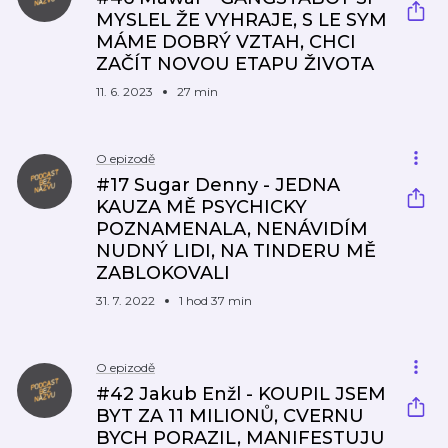
MYSLEL ŽE VYHRAJE, S LE SYM
MÁME DOBRÝ VZTAH, CHCI
ZAČÍT NOVOU ETAPU ŽIVOTA
11. 6. 2023
27 min
O epizodě
#17 Sugar Denny - JEDNA
KAUZA MĚ PSYCHICKY
POZNAMENALA, NENÁVIDÍM
NUDNÝ LIDI, NA TINDERU MĚ
ZABLOKOVALI
31. 7. 2022
1 hod 37 min
O epizodě
#42 Jakub Enžl - KOUPIL JSEM
BYT ZA 11 MILIONŮ, CVERNU
BYCH PORAZIL, MANIFESTUJU