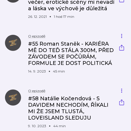
večer, erotické scény mi nevadí
a láska ve výchově je důležitá
26. 12. 2021
1 hod 17 min
O epizodě
#55 Roman Staněk - KARIÉRA
MĚ DO TEĎ STÁLA 300M, PŘED
ZÁVODEM SE POČŮRÁM,
FORMULE JE DOST POLITICKÁ
14. 9. 2023
45 min
O epizodě
#58 Natálie Kočendová - S
DAVIDEM NECHODÍM, ŘÍKALI
MI ŽE JSEM TLUSTÁ,
LOVEISLAND SLEDUJU
9. 10. 2023
44 min