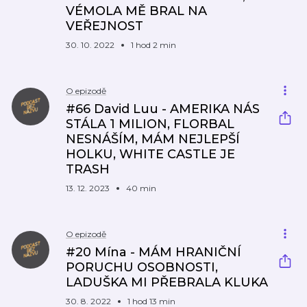
VÉMOLA MĚ BRAL NA
VEŘEJNOST
30. 10. 2022
1 hod 2 min
O epizodě
#66 David Luu - AMERIKA NÁS
STÁLA 1 MILION, FLORBAL
NESNÁŠÍM, MÁM NEJLEPŠÍ
HOLKU, WHITE CASTLE JE
TRASH
13. 12. 2023
40 min
O epizodě
#20 Mína - MÁM HRANIČNÍ
PORUCHU OSOBNOSTI,
LADUŠKA MI PŘEBRALA KLUKA
30. 8. 2022
1 hod 13 min