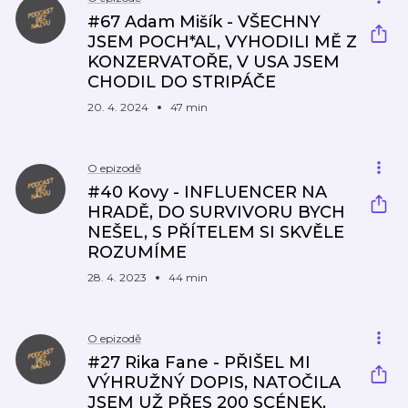
#67 Adam Mišík - VŠECHNY
JSEM POCH*AL, VYHODILI MĚ Z
KONZERVATOŘE, V USA JSEM
CHODIL DO STRIPÁČE
20. 4. 2024
47 min
O epizodě
#40 Kovy - INFLUENCER NA
HRADĚ, DO SURVIVORU BYCH
NEŠEL, S PŘÍTELEM SI SKVĚLE
ROZUMÍME
28. 4. 2023
44 min
O epizodě
#27 Rika Fane - PŘIŠEL MI
VÝHRUŽNÝ DOPIS, NATOČILA
JSEM UŽ PŘES 200 SCÉNEK,