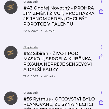
O epizodě
#43 Ondřej Novotný - PROHRA
JIM ZMĚNÍ ŽIVOT, PROCHÁZKA
JE JENOM JEDEN, CHCI BÝT
POROTCE V TALENTU
22. 5. 2023
46 min
O epizodě
#52 Sibiřan - ŽIVOT POD
MASKOU, SERGEI A KUBĚNKA,
ROXANA NEPŘEJE SENSEYOVI
A DALŠÍ KAUZY
13. 8. 2023
40 min
O epizodě
#56 Rytmus - OTCOVSTVÍ BYLO
PLÁNOVANÉ, ZE SYNA NECHCI