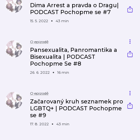
Dima Arrest a pravda o Dragu|
PODCAST Pochopme se #7
15. 5. 2022
43 min
O epizodě
Pansexualita, Panromantika a
Bisexualita | PODCAST
Pochopme Se #8
26. 6. 2022
16 min
O epizodě
Začarovaný kruh seznamek pro
LGBTQ+ | PODCAST Pochopme
se #9
17. 8. 2022
43 min