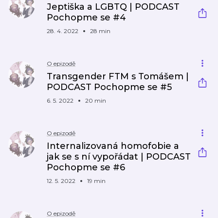
Jeptiška a LGBTQ | PODCAST
Pochopme se #4
28. 4. 2022
28 min
O epizodě
Transgender FTM s Tomášem |
PODCAST Pochopme se #5
6. 5. 2022
20 min
O epizodě
Internalizovaná homofobie a
jak se s ní vypořádat | PODCAST
Pochopme se #6
12. 5. 2022
19 min
O epizodě