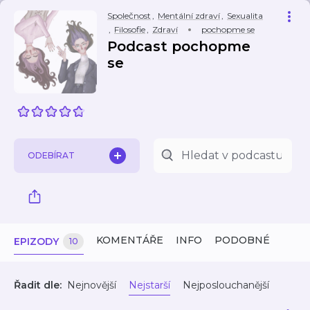
Společnost
,
Mentální zdraví
,
Sexualita
,
Filosofie
,
Zdraví
pochopme se
Podcast pochopme
se
ODEBÍRAT
KOMENTÁŘE
INFO
PODOBNÉ
EPIZODY
10
Řadit dle:
Nejnovější
Nejstarší
Nejposlouchanější