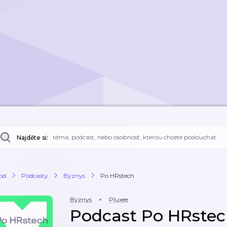
Najděte si:
od
Podcasty
Byznys
Po HRstech
Byznys
Pluxee
Podcast Po HRste