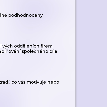
silně podhodnoceny
tlivých odděleních firem
aplňování společného cíle
radí, co vás motivuje nebo