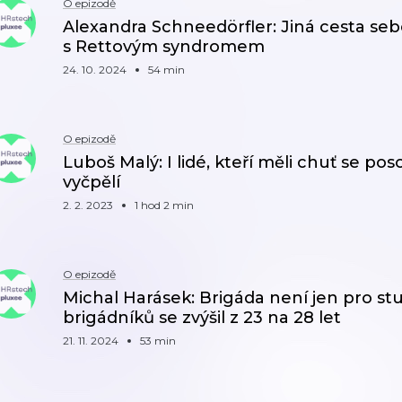
O epizodě
Alexandra Schneedörfler: Jiná cesta seb
s Rettovým syndromem
24. 10. 2024
54 min
O epizodě
Luboš Malý: I lidé, kteří měli chuť se po
vyčpělí
2. 2. 2023
1 hod 2 min
O epizodě
Michal Harásek: Brigáda není jen pro s
brigádníků se zvýšil z 23 na 28 let
21. 11. 2024
53 min