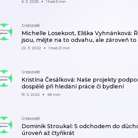
6. 3. 2025
1 hod 5 min
O epizodě
Michelle Losekoot, Eliška Vyhnánková: Říke
jsou, mějte na to odvahu, ale zároveň t
22. 3. 2022
1 hod 21 min
O epizodě
Kristína Česálková: Naše projekty podporuj
dospělé při hledání práce či bydlení
19. 5. 2022
48 min
O epizodě
Dominik Stroukal: S odchodem do důcho
úroveň až čtyřikrát