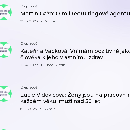
O epizodě
Martin Gažo: O roli recruitingové agen
25. 5. 2023
55 min
O epizodě
Kateřina Vacková: Vnímám pozitivně jako
člověka k jeho vlastnímu zdraví
21. 4. 2022
1 hod 12 min
O epizodě
Lucie Vidovićová: Ženy jsou na pracovní
každém věku, muži nad 50 let
8. 6. 2023
58 min