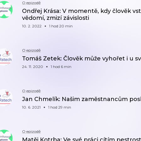
O epizodě
Ondřej Krása: V momentě, kdy člověk vs
vědomí, zmizí závislosti
10. 2. 2022
1 hod 20 min
O epizodě
Tomáš Zetek: Člověk může vyhořet i u s
24. 11. 2020
1 hod 6 min
O epizodě
Jan Chmelík: Našim zaměstnancům posk
10. 6. 2021
1 hod 29 min
O epizodě
Matěj Kotrba: Ve své práci cítím pestrost