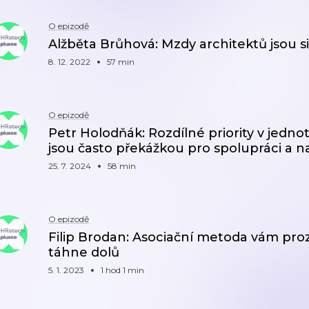
O epizodě
Alžběta Brůhová: Mzdy architektů jsou 
8. 12. 2022
57 min
O epizodě
Petr Holodňák: Rozdílné priority v jedno
jsou často překážkou pro spolupráci a n
25. 7. 2024
58 min
O epizodě
Filip Brodan: Asociační metoda vám proz
táhne dolů
5. 1. 2023
1 hod 1 min