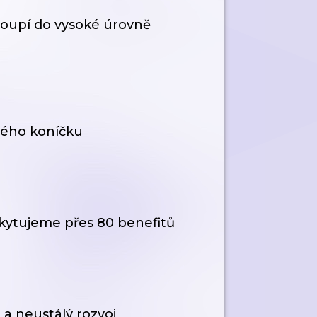
toupí do vysoké úrovně
vého koníčku
ytujeme přes 80 benefitů
 a neustálý rozvoj