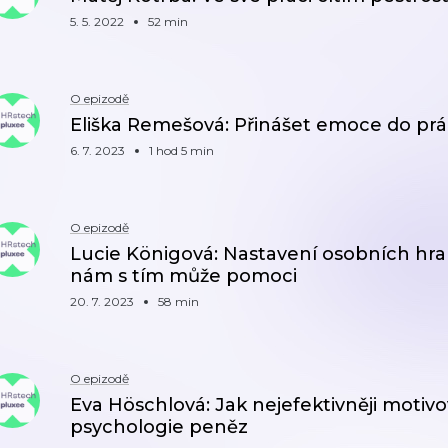
5. 5. 2022
52 min
O epizodě
Eliška Remešová: Přinášet emoce do prác
6. 7. 2023
1 hod 5 min
O epizodě
Lucie Königová: Nastavení osobních hran
nám s tím může pomoci
20. 7. 2023
58 min
O epizodě
Eva Höschlová: Jak nejefektivněji moti
psychologie peněz