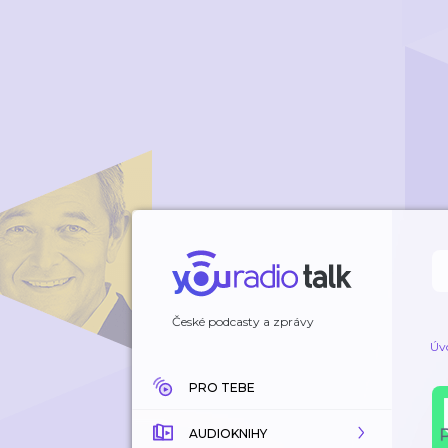
České podcasty a zprávy
Úv
PRO TEBE
AUDIOKNIHY