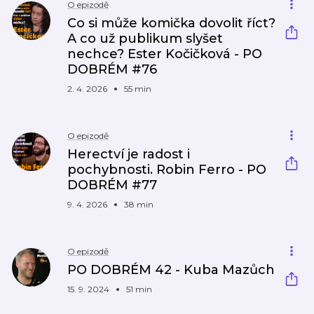
O epizodě
Co si může komička dovolit říct?
A co už publikum slyšet
nechce? Ester Kočičková - PO
DOBRÉM #76
2. 4. 2026
55 min
O epizodě
Herectví je radost i
pochybnosti. Robin Ferro - PO
DOBRÉM #77
9. 4. 2026
38 min
O epizodě
PO DOBRÉM 42 - Kuba Mazůch
15. 9. 2024
51 min