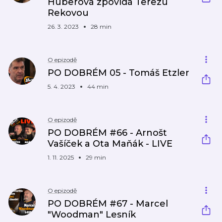
Huberová zpovídá Terezu
Rekovou
26. 3. 2023
28 min
O epizodě
PO DOBRÉM 05 - Tomáš Etzler
5. 4. 2023
44 min
O epizodě
PO DOBRÉM #66 - Arnošt
Vašíček a Ota Maňák - LIVE
1. 11. 2025
29 min
O epizodě
PO DOBRÉM #67 - Marcel
"Woodman" Lesník