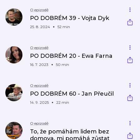
O epizodě
PO DOBRÉM 39 - Vojta Dyk
25. 8. 2024
52 min
O epizodě
PO DOBRÉM 20 - Ewa Farna
16. 7. 2023
50 min
O epizodě
PO DOBRÉM 60 - Jan Přeučil
14. 9. 2025
22 min
O epizodě
To, že pomáhám lidem bez
domova, mi pomáhá zůstat