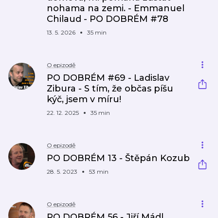
nohama na zemi. - Emmanuel
Chilaud - PO DOBRÉM #78
13. 5. 2026
35 min
O epizodě
PO DOBRÉM #69 - Ladislav
Zibura - S tím, že občas píšu
kýč, jsem v míru!
22. 12. 2025
35 min
O epizodě
PO DOBRÉM 13 - Štěpán Kozub
28. 5. 2023
53 min
O epizodě
PO DOBRÉM 56 - Jiří Mádl