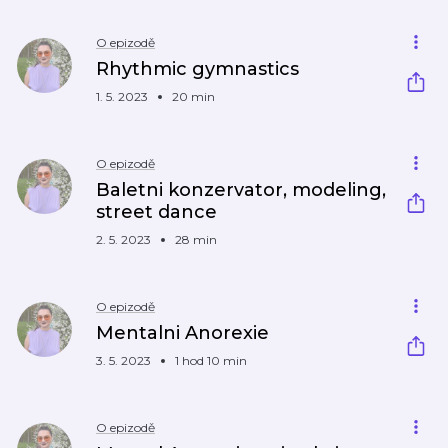
O epizodě
Rhythmic gymnastics
1. 5. 2023
20 min
O epizodě
Baletni konzervator, modeling,
street dance
2. 5. 2023
28 min
O epizodě
Mentalni Anorexie
3. 5. 2023
1 hod 10 min
O epizodě