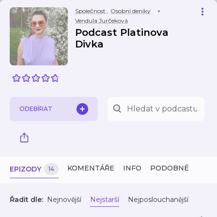
Společnost
,
Osobní deníky
Vendula Jurčeková
Podcast Platinova
Divka
ODEBÍRAT
KOMENTÁŘE
INFO
PODOBNÉ
EPIZODY
14
Řadit dle:
Nejnovější
Nejstarší
Nejposlouchanější