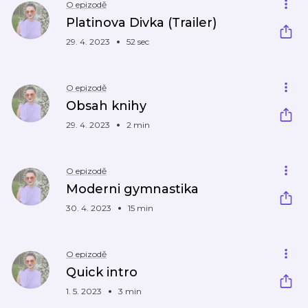
O epizodě
Platinova Divka (Trailer)
29. 4. 2023
52 sec
O epizodě
Obsah knihy
29. 4. 2023
2 min
O epizodě
Moderni gymnastika
30. 4. 2023
15 min
O epizodě
Quick intro
1. 5. 2023
3 min